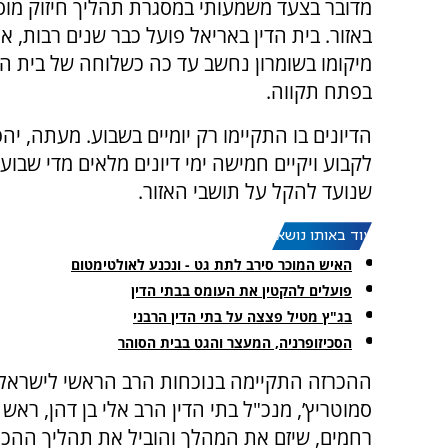
מדובר בצעד משמעותי במסגרת תהליך חיזוק מוס
באזור. בית הדין באריאל פועל כבר שנים רבות, א
מיקומו בשומרון נחשב עד כה כשלוחה של בית הד
בפתח תקווה.
הדיונים בו התקיימו רק יומיים בשבוע. מעתה, יהפ
לקבוע ויקיים חמישה ימי דיונים מלאים מדי שבוע
שנועד להקל על תושבי האזור.
עוד באותו נושא:
האיש המוכר סירב לתת גט - ונכנע לאולטימטום
פועלים להקטין את העומס בבתי הדין
בג"ץ מטיל פצצה על בתי הדין הרבני
הסכיזופרניה, המעצר והגט בבית הסוהר
ההכרזה התקיימה בנוכחות הרב הראשי לישראל, ה
סמוטריץ’, מנכ"ל בתי הדין הרב אלי בן דהן, ראש
רחמים, שיזם את המהלך והוביל את תהליך ההכ