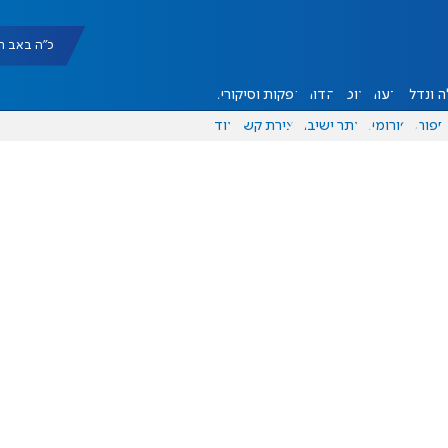
כ"ה באב תשפ"ו |
 ונדל"ן
דעות
אוכל
יהדות
הפקות וסיקורים
ספורט
פורומים
אתר ישיבה
יצירת קשר
עוד