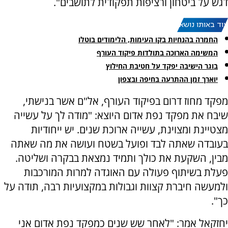
דגש על ביטחון ורציפות תפקודית לתושבים".
עוד באותו נושא:
החמרה בהנחיות בקו העימות, הלימודים בוטלו
המשימה הארוכה בתולדות פיקוד העורף
בוגר הישיבה יפקד על חטיבת החילוץ
יוארך זמן ההתרעה בחיפה ובצפון
מפקד מחוז דרום בפיקוד העורף, אל"ם אשר בנישתי,
שיבח את מפקד נפת אדום היוצא: "מודה לך על עשייה
מצטיינת ומצוינת, עשייה ארוכת שנים. יש ייחודיות
בעובדה שאתה לבד ופועל בשטח ועושה את מה שאתה
מבין, השקעת את כולך ותמיד נמצאת בבקרה ושליטה.
פעלת בשיתוף פעולה עם האוגדה למרות המורכבות
ולמעשה חיברת קצוות וגבולות במקצועיות רבה, תודה על
כך".
יחזקאל אמר: "לאחר שש שנים כמפקד נפת אדום אני