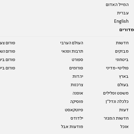
המייל האדום
עברית
English
מדורים
חדשות
העולם הערבי
פורום צע
מבזקים
תרבות ופנאי
פורום נשו
ביטחוני
ספורט
פורום בי
פוליטי-מדיני
פורומים
פורום בי
בארץ
יהדות
בעולם
צרכנות
משפט ופלילים
אופנה
כלכלה ונדל"ן
מוסיקה
דעות
פיוטקאסט
חדשות המגזר
ילדודס
אוכל
מודעות אבל