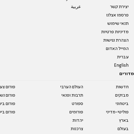
יצירת קשר
عربية
פרסמו אצלנו
תנאי שימוש
מדיניות פרטיות
הצהרת נגישות
המייל האדום
עברית
English
מדורים
חדשות
העולם הערבי
פורום צע
מבזקים
תרבות ופנאי
פורום נשו
ביטחוני
ספורט
פורום בי
פוליטי-מדיני
פורומים
פורום בי
בארץ
יהדות
בעולם
צרכנות