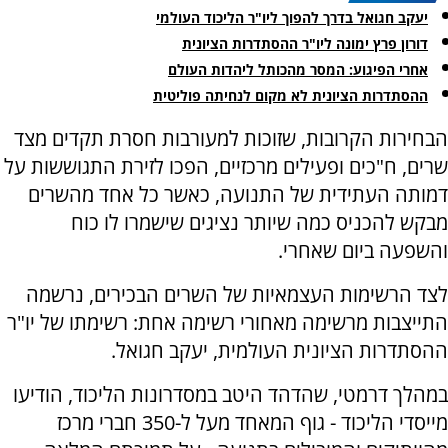
יעקב חגואל בדרך להפוך ליו"ר הליכוד העולמי
דורון פרץ ימונה ליו"ר ההסתדרות הציונית
אחרי הפיגוע: המסר מהכותל ליהדות העולם
ההסתדרות הציונית לא מקום לנחיתה פוליטית
הבחירות הקרובות, שזוכות למעורבות חסרת תקדים מצד
שרים, ח"כים ופעילים מרכזיים, הפכו לזירת התגוששות על
דמותה העתידית של התנועה, כאשר כל אחד מהשרים
מבקש להכניס כמה שיותר נציגים שישמרו לו כוח
והשפעה ביום שאחרי.
לצד הרשימות העצמאיות של השרים הבכירים, נרשמה
התייצבות מרשימה מאחורי רשימה אחת: רשימתו של יו"ר
ההסתדרות הציונית העולמית, יעקב חגואל.
במהלך דרמטי, שהדהד היטב במסדרונות הליכוד, הודיעו
מייסדי הליכוד - גוף המאחד מעל ל-350 חברי מרכז