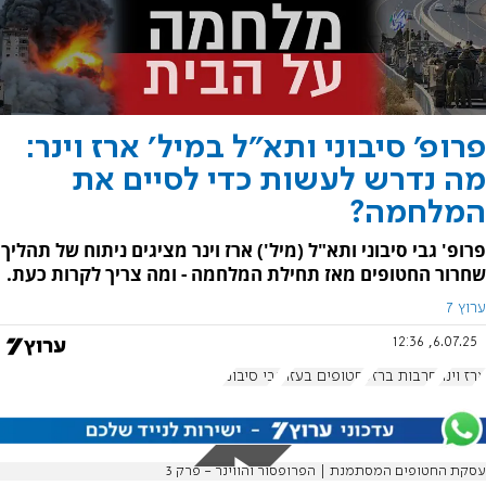
פרופ' סיבוני ותא"ל במיל' ארז וינר:
מה נדרש לעשות כדי לסיים את
המלחמה?
פרופ' גבי סיבוני ותא"ל (מיל') ארז וינר מציגים ניתוח של תהליך
שחרור החטופים מאז תחילת המלחמה - ומה צריך לקרות כעת.
ערוץ 7
6.07.25, 12:36
ארז וינר
חרבות ברזל
חטופים בעזה
גבי סיבוני
עסקת החטופים המסתמנת | הפרופסור והווינר - פרק 3