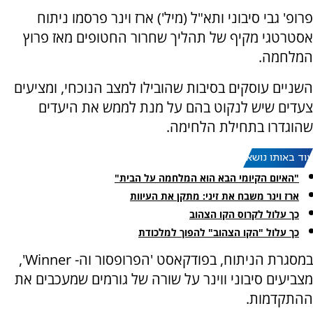
פרופ' גבי סיבוני ותא"ל (מיל') ארז וינר פרסמו ניתוח
אסטרטגי מקיף של תהליך שחרור החטופים מאז פרוץ
המלחמה.
השניים עוסקים בסיבות שהובילו למצב הנוכחי, ומציעים
צעדים שיש לנקוט בהם על מנת לממש את היעדים
שהוגדרו בתחילת הלחימה.
עוד באותו נושא:
"האיום הקיומי הבא הוא המלחמה על הבית"
ארז וינר משבח את זיני: מתקן את העיוות
כך עלול לקרוס הקו הצהוב
כך עלול "הקו הצהוב" להפוך למלכודת
במסגרת הניתוח, בפודקאסט 'הפרופסור וה- Winner',
מצביעים סיבוני ווינר על שורה של גורמים שמעכבים את
ההתקדמות.