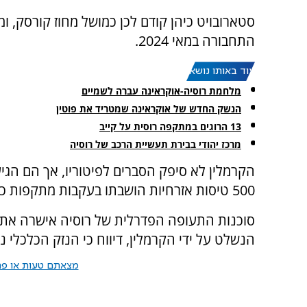
סטארובויט כיהן קודם לכן כמושל מחוז קורסק, ו
התחבורה במאי 2024.
עוד באותו נושא:
מלחמת רוסיה-אוקראינה עברה לשמיים
הנשק החדש של אוקראינה שמטריד את פוטין
13 הרוגים במתקפה רוסית על קייב
מרכז יהודי בבירת תעשיית הרכב של רוסיה
הקרמלין לא סיפק הסברים לפיטוריו, אך הם הגי
500 טיסות אזרחיות הושבתו בעקבות מתקפות כטב"מים של אוקראינה על נמלי תעופה ברוסיה.
סוכנות התעופה הפדרלית של רוסיה אישרה את שי
הנשלט על ידי הקרמלין, דיווח כי הנזק הכלכלי 
מצאתם טעות או פרס