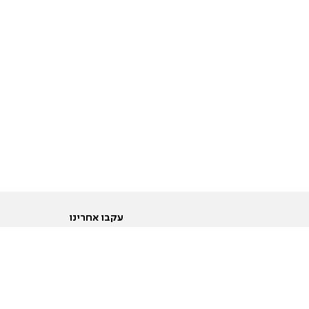
עקבו אחרינו
ות
טוויטר
ם הריון ולידה
פייסבוק
ום לקראת נישואין וזוגיות
אינסטגרם
ום צעירים מעל עשרים
יוטיוב