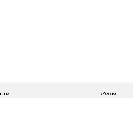
פנו אלינו
מדור
אודות
Pусский
חד
יצירת קשר
عربية
מב
פרסמו אצלנו
בי
תנאי שימוש
פו