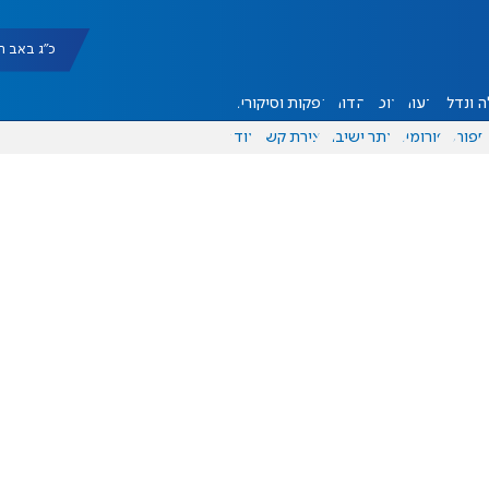
כ"ג באב תשפ"ו |
 ונדל"ן
דעות
אוכל
יהדות
הפקות וסיקורים
ספורט
פורומים
אתר ישיבה
יצירת קשר
עוד