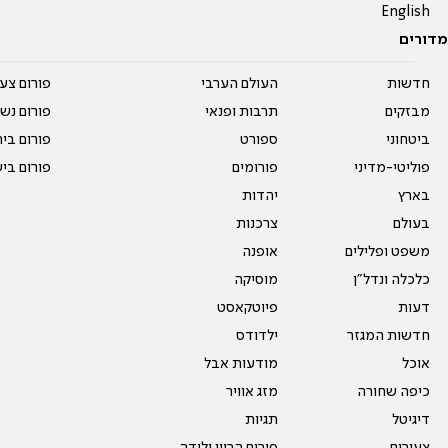
English
מדורים
חדשות
העולם הערבי
פורום צע
מבזקים
תרבות ופנאי
פורום נשו
ביטחוני
ספורט
פורום בי
פוליטי-מדיני
פורומים
פורום בי
בארץ
יהדות
בעולם
צרכנות
משפט ופלילים
אופנה
כלכלה ונדל"ן
מוסיקה
דעות
פיוטקאסט
חדשות המגזר
ילדודס
אוכל
מודעות אבל
כיפה שחורה
מזג אוויר
דיגיטל
תגיות
צעירים
פורום הריון ולידה