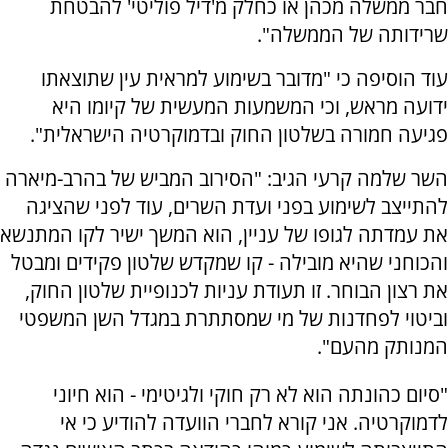
חבר ממשלה מכהן או כחלק מ'דיל פוליטי' להבטחת
שרידותה של הממשלה".
עוד הוסיפה כי "מדובר בשימוע למראית עין שתוצאתו
ידועה מראש, וכי המשמעות המעשית של קיומו היא
פגיעה חמורה בשלטון החוק ובדמוקרטיה הישראלית".
השר שלמה קרעי הגיב: "הסירוב המביש של בהרב-מיארה
להתייצב לשימוע בפני ועדת השרים, עוד לפני שהציגה
את עמדתה לגופו של עניין, הוא המשך ישיר לקו המתנשא
והכוחני שהיא מובילה - קו שמקדש שלטון פקידים ומבטל
את רצון הבוחר. זו תעודת עניות לכנופיית שלטון החוק,
וביטוי לפחדנות של מי שמסתתרת במגדל השן המשפטי
המנותק מהעם".
"סיום כהונתה הוא לא רק חוקי ולגיטימי - הוא חיוני
לדמוקרטיה. אני קורא לחברי הוועדה להודיע כי אי