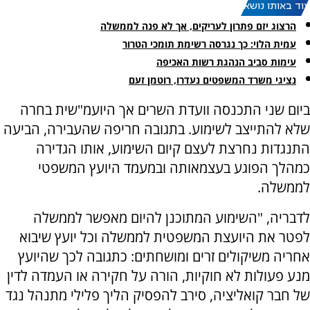
עוד באותו נושא:
הרצוג יזם פתרון לעריקים, אך לא פנה לממשלה
עמית הלוי: כך נגרסה רשימת תומכי הטרור
עימות סביב הנהגת רשות האכיפה
נציגי משרד המשפטים נעדרו, רוטמן זעם
ביום שני התכנסה וועדת השרים אך היועמ"שית בחרה
שלא להתייצב לשימוע. בתגובה חריפה שהעבירה, הביעה
התנגדות נחרצת לעצם קיום השימוע, אותו הגדירה
כמהלך הפוגע בעצמאותה ובמעמד היועץ המשפטי
לממשלה.
לדבריה, "השימוע המתוכנן להיום מאפשר לממשלה
לפטר את היועצת המשפטית לממשלה וכל יועץ שיבוא
אחריה משיקולים זרים ומושחתים: כתגובה לכך שהיועץ
מנע פעולות לא חוקיות, הורה על חקירה או העמדה לדין
של חבר קואליציה, סירב להפסיק הליך פלילי מתנהל נגד