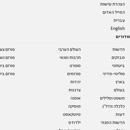
הצהרת נגישות
המייל האדום
עברית
English
מדורים
חדשות
העולם הערבי
פורום צע
מבזקים
תרבות ופנאי
פורום נשו
ביטחוני
ספורט
פורום בי
פוליטי-מדיני
פורומים
פורום בי
בארץ
יהדות
בעולם
צרכנות
משפט ופלילים
אופנה
כלכלה ונדל"ן
מוסיקה
דעות
פיוטקאסט
חדשות המגזר
ילדודס