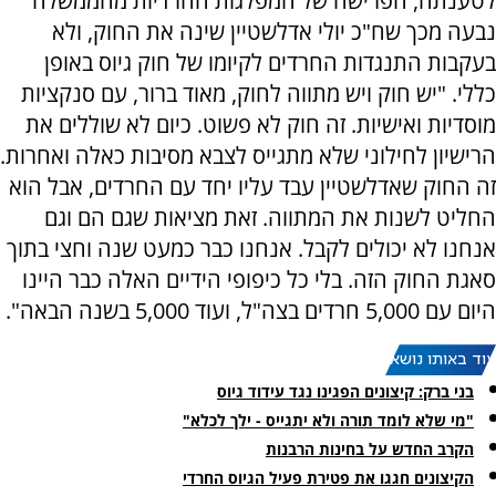
לטענתה, הפרישה של המפלגות החרדיות מהממשלה
נבעה מכך שח"כ יולי אדלשטיין שינה את החוק, ולא
בעקבות התנגדות החרדים לקיומו של חוק גיוס באופן
כללי. "יש חוק ויש מתווה לחוק, מאוד ברור, עם סנקציות
מוסדיות ואישיות. זה חוק לא פשוט. כיום לא שוללים את
הרישיון לחילוני שלא מתגייס לצבא מסיבות כאלה ואחרות.
זה החוק שאדלשטיין עבד עליו יחד עם החרדים, אבל הוא
החליט לשנות את המתווה. זאת מציאות שגם הם וגם
אנחנו לא יכולים לקבל. אנחנו כבר כמעט שנה וחצי בתוך
סאגת החוק הזה. בלי כל כיפופי הידיים האלה כבר היינו
היום עם 5,000 חרדים בצה"ל, ועוד 5,000 בשנה הבאה".
עוד באותו נושא:
בני ברק: קיצונים הפגינו נגד עידוד גיוס
"מי שלא לומד תורה ולא יתגייס - ילך לכלא"
הקרב החדש על בחינות הרבנות
הקיצונים חגגו את פטירת פעיל הגיוס החרדי