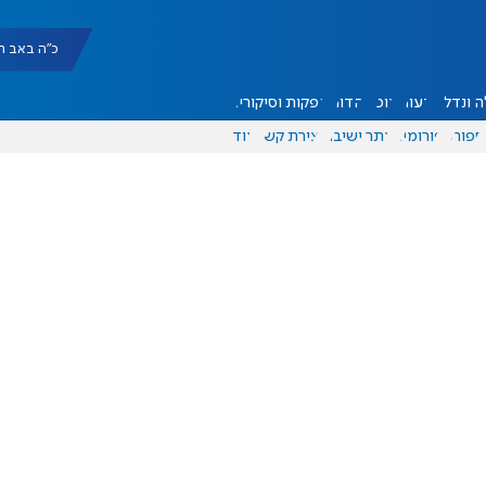
כ"ה באב תשפ"ו |
 ונדל"ן
דעות
אוכל
יהדות
הפקות וסיקורים
ספורט
פורומים
אתר ישיבה
יצירת קשר
עוד