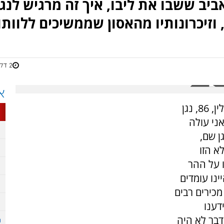
יב ששבו את ליבו, איך זה מרגיש לנגן
2 דקות
א
"אתה יודע", אומר בקולו הנעים והרגוע מוסא ברלין, 86, נגן
"למעלה מ-70 שנה שאני עולה
 שאני מנגן שם,
א הזו
 על ההר
ינו עומדים
מכירים רבים
דענו
דבר לא היה