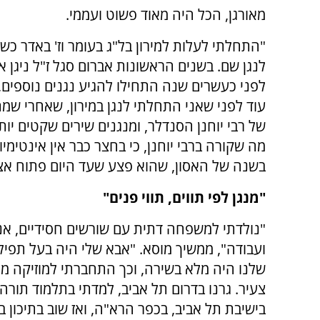
מאורגן, הכל היה מאוד פשוט ועממי.
"התחלתי לעלות למירון בל"ג בעומר וז' באדר כ
לנגן שם. בשנים הראשונות אברום סגל ז"ל ניגן 
לפני כעשרים שנה התחילו להגיע נגנים נוספים, 
עוד לפני שאני התחלתי לנגן במירון, שאחרי שמתע
של רבי יוחנן הסנדלר, ומנגנים שירים שקטים יותר
מה שקורה ברבי יוחנן, כי בחצר כבר אין אינטימ
בשנה של האסון, שהוא פצע שעד היום פתוח אצל
"מנגן לפי תווים, תווי פנים"
"נולדתי למשפחה דתית עם שורשים חסידיים, אנ
ועבודה", ממשיך מוסא. "אבא שלי היה בעל תפיל
שלנו היה מלא בשירה, וכך התחברתי למוזיקה מג
צעיר. גרנו בדרום תל אביב, למדתי בתלמוד תורה
בישיבת תל אביב, בכפר הרא"ה, ואז שוב בתיכון בת