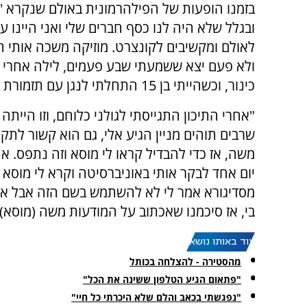
בזמנו הופעות של הפילהרמונית באולם שנקרא 'א
ובגלל שלא היה לנו כסף חברים שלי ואני היינו ע
לאולם ומקשיבים לקונצרט. מוזיקה משכה אותי ח
ולא פעם יצא ששמעתי שבע פעמים, לילה אחרי ל
כינור, וכשהייתי בן 15 התחלתי לנגן עם תזמורת אליצור.
"אחרי התיכון התגייסתי לגולני כלוחם, וזו היית
שרבים תוהים מניין הגיע אלי, גם הוא קשור לתק
משה, אז כדי להבדיל קראו לי מוסא וזה נתפס. 
יום אחד לבקר אותי באוניברסיטה וקרא לי מוסא
מסדיגורא אמר לי לא להשתמש בשם הזה אבל אמ
בי, אז סיכמנו שאכתוב על המודעות משה (מוסא) ב
עוד באותו נושא:
מהסטירה - להצלחה בכותל
"פתאום הגיע הטלפון ששינה את הכל"
"נפגשתי בכאב והלם שלא היכרתי כל חיי"