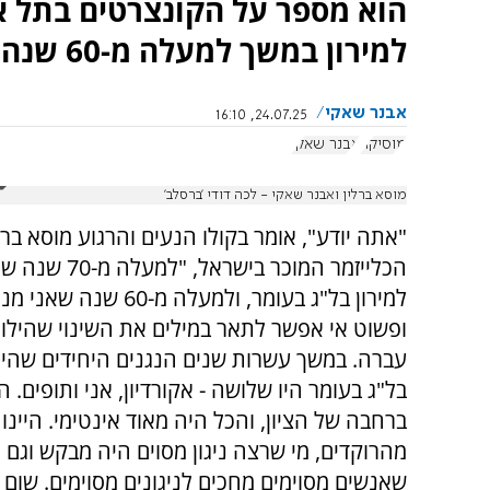
הוא מספר על הקונצרטים בתל אב
למירון במשך למעלה מ-60 שנה, וזיכרונותיו מהאסון שממשיכים ללוותו
אבנר שאקי
24.07.25, 16:10
מוסיקה
אבנר שאקי
מוסא ברלין ואבנר שאקי - לכה דודי 'ברסלב'
הכלייזמר המוכר בישראל, 
למירון בל"ג בעומר, ולמעלה מ-60 שנה
ופשוט אי אפשר לתאר במילים את השינוי שהילול
עברה. במשך עשרות שנים הנגנים היחידים שהיו
בל"ג בעומר היו שלושה - אקורדיון, אני ותופים. הי
ברחבה של הציון, והכל היה מאוד אינטימי. היינו 
מהרוקדים, מי שרצה ניגון מסוים היה מבקש וגם י
שאנשים מסוימים מחכים לניגונים מסוימים. שום 