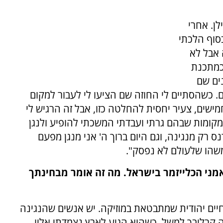
ן. אחרי
בסוף הלכתי
 אבל לא
 כמתכנת
של האוניברסיטה. אחרי 14 שנים שם
. כשהסתיים לי החוזה שם הציעו לי לעבור למקום
ישים, צעיר יחסית להחלטה כזו, אבל זה הרגיש לי
המקומות שבהם גרתי ועבדתי המשכתי להופיע ולנגן
 רק מנגינה, וגם היום ברוך ה' אני מנגן מפעם
 משהו שלעולם לא נפסק".
אמני הכלייזמר בישראל. מה זה אומר מבחינתך
 חיים יהודית שמתבטאת במוזיקה. יש אנשים שהנגינה
 קרליבך למשל. כשהוא הגיע לארץ נצמדתי אליו