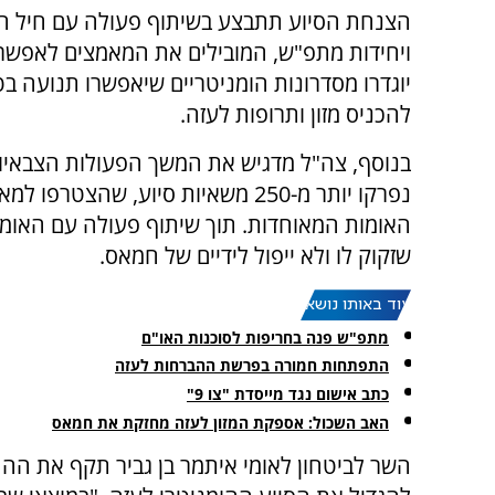
הצנחת הסיוע תתבצע בשיתוף פעולה עם חיל הא
ויחידות מתפ"ש, המובילים את המאמצים לאפשר ה
יוגדרו מסדרונות הומניטריים שיאפשרו תנועה בט
להכניס מזון ותרופות לעזה.
בנוסף, צה"ל מדגיש את המשך הפעולות הצבאיות
נפרקו יותר מ-250 משאיות סיוע, שה
האומות המאוחדות. תוך שיתוף פעולה עם האומו
שזקוק לו ולא ייפול לידיים של חמאס.
עוד באותו נושא:
מתפ"ש פנה בחריפות לסוכנות האו"ם
התפתחות חמורה בפרשת ההברחות לעזה
כתב אישום נגד מייסדת "צו 9"
האב השכול: אספקת המזון לעזה מחזקת את חמאס
השר לביטחון לאומי איתמר בן גביר תקף את ה