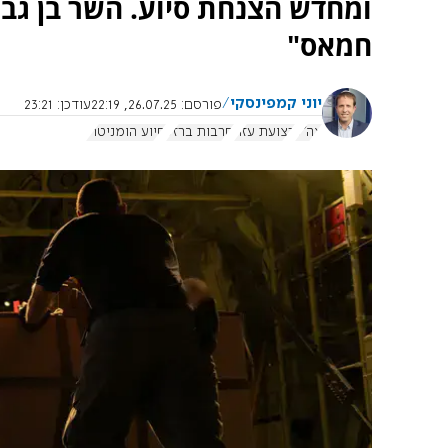
ומחדש הצנחת סיוע. השר בן גבי
חמאס"
יוני קמפינסקי
פורסם:
26.07.25, 22:19
עודכן:
23:21
צה"ל
רצועת עזה
חרבות ברזל
סיוע הומניטרי