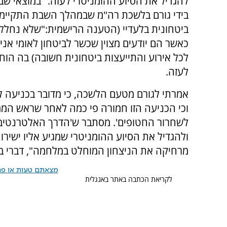
להגדיל את הסיוע ההומניטרי לעזה. "במוצאי שב
בידי גורם בלשכת רה"מ שבמהלך השבת התקיימ
ביטחונית בלעדיי (הטענה הרישמית:"שלא נחלל
כאשר הם יודעים מצוין שכשר לביטחון לאומי אני 
לכל אירוע והתייעצות ביטחונית חשובה) בה הוח
לעזה.
אמרתי לגורם מטעם הלשכה, כי מדובר בכניעה ל
וכי הכניעה הזו חמורה פי כמה לאחר שראש הממש
לשחרור החטופים'. מסתבר ש'הדרך האלטרנטיבית
ולהגדיל את הסיוע ההומניטרי שמגיע אליו ישיר
מרחיקה את הניצחון המוחלט במלחמה", דברי בן 
מצאתם טעות או פרס
לקריאת הכתבה באתר באנגלית