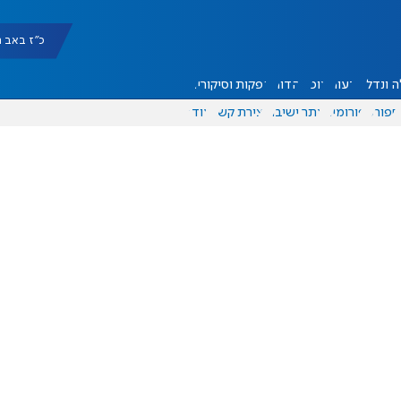
כ"ז באב תשפ"ו 
 ונדל"ן
דעות
אוכל
יהדות
הפקות וסיקורים
ספורט
פורומים
אתר ישיבה
יצירת קשר
עוד