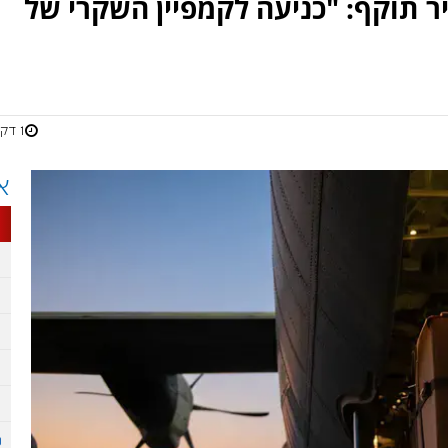
ר תוקף: "כניעה לקמפיין השקרי של
1 דקות
א