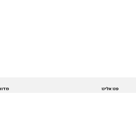
פנו אלינו
מדור
אודות
Pусский
חד
יצירת קשר
عربية
מב
פרסמו אצלנו
בי
תנאי שימוש
פו