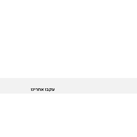
עקבו אחרינו
ות
טוויטר
ם הריון ולידה
פייסבוק
ום לקראת נישואין וזוגיות
אינסטגרם
ום צעירים מעל עשרים
יוטיוב