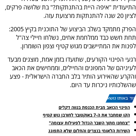
התיעודית "איפה היית בהתנתקות?" בת שלושה פרקים,
לציון 20 שנה להתנתקות מרצועת עזה.
הפרק מתמקד בשלב הביצוע של התוכנית בקיץ 2005:
תחת חשש כבד ממלחמת אחים, נשלחו חיילי צה"ל
לפנות את המתיישבים מגוש קטיף וצפון השומרון.
רגעי הפינוי הקורעים, שתועדו בזמן אמת, מוצגים מבעד
לעיניהם של המפונים והחיילים, וממחישים את הכאב
והקרע שהאירוע הותיר בלב החברה הישראלית - פצע
שהשלכותיו ניכרות עד היום.
עוד באותו נושא:
הפינוי הכואב מבית הכנסת בנווה דקלים
הקו שמחבר את ה-7 באוקטובר לחורבן גוש קטיף
"צמחנו מתוך השבר הגדול לפעילות עצומה"
השירות הלאומי בנצרים והחלום שלא התפוגג