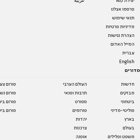
יצירת קשר
عربية
פרסמו אצלנו
תנאי שימוש
מדיניות פרטיות
הצהרת נגישות
המייל האדום
עברית
English
מדורים
חדשות
העולם הערבי
פורום צע
מבזקים
תרבות ופנאי
פורום נשו
ביטחוני
ספורט
פורום בי
פוליטי-מדיני
פורומים
פורום בי
בארץ
יהדות
בעולם
צרכנות
משפט ופלילים
אופנה