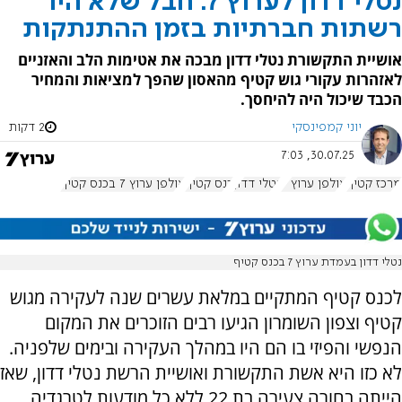
נטלי דדון לערוץ 7: חבל שלא היו
רשתות חברתיות בזמן ההתנתקות
אושיית התקשורת נטלי דדון מבכה את אטימות הלב והאזניים
לאזהרות עקורי גוש קטיף מהאסון שהפך למציאות והמחיר
הכבד שיכול היה להיחסך.
יוני קמפינסקי
2 דקות
30.07.25, 7:03
מרכז קטיף
אולפן ערוץ 7
נטלי דדון
כנס קטיף
אולפן ערוץ 7 בכנס קטיף
נטלי דדון בעמדת ערוץ 7 בכנס קטיף
לכנס קטיף המתקיים במלאת עשרים שנה לעקירה מגוש
קטיף וצפון השומרון הגיעו רבים הזוכרים את המקום
הנפשי והפיזי בו הם היו במהלך העקירה ובימים שלפניה.
לא כזו היא אשת התקשורת ואושיית הרשת נטלי דדון, שאז
הייתה בחורה צעירה בת 22 ללא כל מודעות לטרגדיה