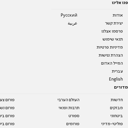
פנו אלינו
אודות
Pусский
יצירת קשר
عربية
פרסמו אצלנו
תנאי שימוש
מדיניות פרטיות
הצהרת נגישות
המייל האדום
עברית
English
מדורים
חדשות
העולם הערבי
פורום צע
מבזקים
תרבות ופנאי
פורום נשו
ביטחוני
ספורט
פורום בי
פוליטי-מדיני
פורומים
פורום בי