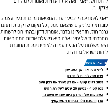
להתרחש. "אני רואה את העדויות ואומרת למה הם
צדקו...".
"אני לא צריכה להביע דעה. המציאות מדברת בעד עצמה.
עובדתית כל מקום שיצאנו ממנו, כל מקום שרק נתנו ממנו
גרגר חול, חזר אלינו בדם", אומרת דדון ובהתייחס לרשתות
החברתיות של ימינו אלה היא נשאלת אודות המחיר אותו
היא משלמת על הבעת עמדה לאומית ימנית מחוברת
לזהות ישראל בזירה זו.
עוד באותו נושא:
לייזי שפירא חושף כאב ישן
פרס מפעל חיים ליוסי דגן
נשוב לגוש קטיף - אם רק נעורר את רצון העם
כנס קטיף - בסימן 20 שנים לעקירת הגוש
השבועות של יוסי דגן ביום שגורש משא-נור
ארדן: הטבח נולד בגירוש מגוש קטיף