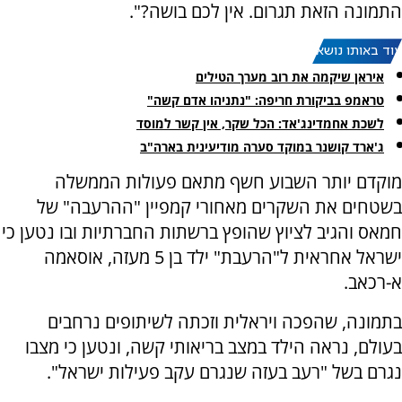
התמונה הזאת תגרום. אין לכם בושה?".
עוד באותו נושא:
איראן שיקמה את רוב מערך הטילים
טראמפ בביקורת חריפה: "נתניהו אדם קשה"
לשכת אחמדינג'אד: הכל שקר, אין קשר למוסד
ג'ארד קושנר במוקד סערה מודיעינית בארה"ב
מוקדם יותר השבוע חשף מתאם פעולות הממשלה
בשטחים את השקרים מאחורי קמפיין "ההרעבה" של
חמאס והגיב לציוץ שהופץ ברשתות החברתיות ובו נטען כי
ישראל אחראית ל"הרעבת" ילד בן 5 מעזה, אוסאמה
א-רכאב.
בתמונה, שהפכה ויראלית וזכתה לשיתופים נרחבים
בעולם, נראה הילד במצב בריאותי קשה, ונטען כי מצבו
נגרם בשל "רעב בעזה שנגרם עקב פעילות ישראל".