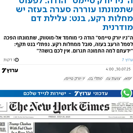
ה"ניו יורק טיימס" הודה: לפעוט
שתמונתו עוררה סערה בעזה יש
מחלות רקע, בנט: עלילת דם
מודרנית
ה"ניו יורק טיימס" הודה כי מוחמד אל-מוטווק, שתמונתו הפכה
לסמל הרעב בעזה, סובל ממחלות רקע. נפתלי בנט תקף:
"ידעתם למה התמונה תגרום. אין לכם בושה?"
ערוץ 7
1 דקות
30.07.25, 4:00
חמאס
רצועת עזה
נפתלי בנט
ניו יורק טיימס