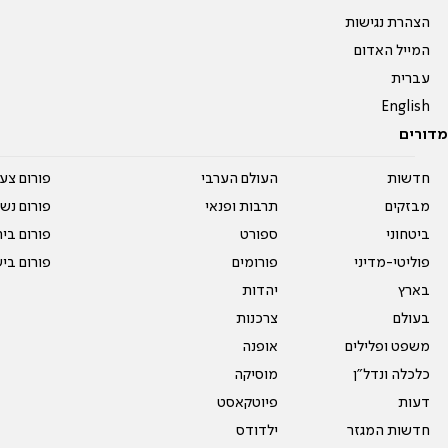
הצהרת נגישות
המייל האדום
עברית
English
מדורים
חדשות
העולם הערבי
פורום צע
מבזקים
תרבות ופנאי
פורום נשו
ביטחוני
ספורט
פורום בי
פוליטי-מדיני
פורומים
פורום בי
בארץ
יהדות
בעולם
צרכנות
משפט ופלילים
אופנה
כלכלה ונדל"ן
מוסיקה
דעות
פיוטקאסט
חדשות המגזר
ילדודס