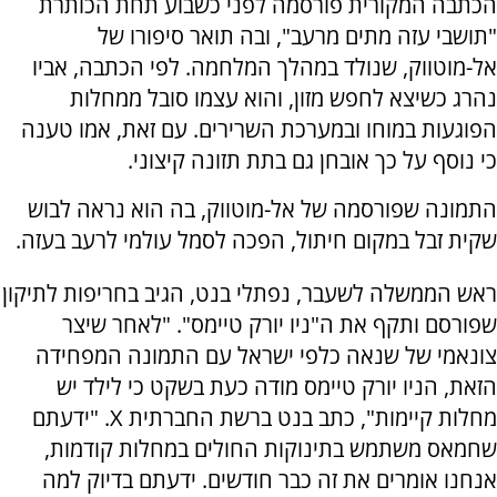
הכתבה המקורית פורסמה לפני כשבוע תחת הכותרת
"תושבי עזה מתים מרעב", ובה תואר סיפורו של
אל-מוטווק, שנולד במהלך המלחמה. לפי הכתבה, אביו
נהרג כשיצא לחפש מזון, והוא עצמו סובל ממחלות
הפוגעות במוחו ובמערכת השרירים. עם זאת, אמו טענה
כי נוסף על כך אובחן גם בתת תזונה קיצוני.
התמונה שפורסמה של אל-מוטווק, בה הוא נראה לבוש
שקית זבל במקום חיתול, הפכה לסמל עולמי לרעב בעזה.
ראש הממשלה לשעבר, נפתלי בנט, הגיב בחריפות לתיקון
שפורסם ותקף את ה"ניו יורק טיימס". "לאחר שיצר
צונאמי של שנאה כלפי ישראל עם התמונה המפחידה
הזאת, הניו יורק טיימס מודה כעת בשקט כי לילד יש
מחלות קיימות", כתב בנט ברשת החברתית X. "ידעתם
שחמאס משתמש בתינוקות החולים במחלות קודמות,
אנחנו אומרים את זה כבר חודשים. ידעתם בדיוק למה