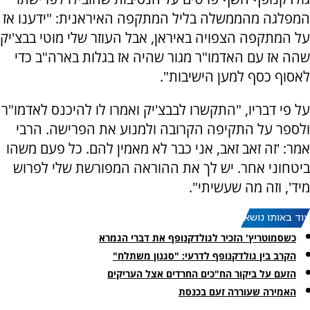
המפלגה מהממשלה בליל המתקפה האיראנית: "ידענו אז
על המתקפה הצפויה באיראן, אבל העוזר שלי מוטי בבצ'יק
שהה אז עם האדמו"ר מגור שהיה אז בגלות בארה"ב כדי
לאסוף כסף למען הישיבות".
על פי דבריו, "התקשרו לבבצ'יק ואמרו לו להיכנס לאדמו"ר
ולספר על התקיפה הקרובה ולמנוע את הפרישה. הרבי
אמר: 'זה זאב זאב, אני כבר לא מאמין להם. כל פעם משהו
ביטחוני אחר. יש לך את ההוראה המפורשת שלי לפרוש
מיד', וזה מה שעשיתי".
עוד באותו נושא:
כשסמוטריץ' הזכיר לגולדקנופף את דברי הגמרא
הקרב בין גולדקנופף לדרעי: "סגנון משתלח"
הזעם על ביקור הח"כים החרדים אצל העריקים
האמירה שעוררה זעם בכנסת