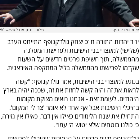
יצחק גולדקנופף
צילום: יונתן זינדל פלאש 90
יו"ר יהדות התורה ח"כ יצחק גולדקנופף התייחס הערב
(שלישי) למעצרי בני הישיבות ולפרישת המפלגה
מהממשלה, תוך חשיפת פרטים חדשים על השעות
שקדמו לפרישתו מהממשלה בליל המתקפה האיראנית.
בנוגע למעצרי בני הישיבות, אמר גולדקנופף: "קשה
לראות את זה והיה קשה לחזות את זה, שככה יהיה בארץ
היהודים. לעומת זאת - אנחנו רואים מצוקת מקומות
בהיכלי הישיבות אבל אף אחד לא אומר 'צר לי המקום'.
התחילו את שנת הלימודים כאילו אין דבר, כאילו אין גזירה,
כי כולנו בוטחים שלא יטוש ה' עמו".
גולדקנופף חשף פרטים על הנסיבות שהובילו לפרישתו