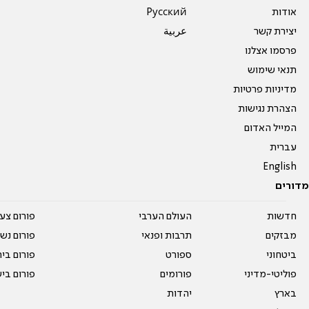
אודות
Pусский
יצירת קשר
عربية
פרסמו אצלנו
תנאי שימוש
מדיניות פרטיות
הצהרת נגישות
המייל האדום
עברית
English
מדורים
חדשות
העולם הערבי
פורום צע
מבזקים
תרבות ופנאי
פורום נשו
ביטחוני
ספורט
פורום בי
פוליטי-מדיני
פורומים
פורום בי
בארץ
יהדות