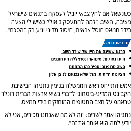
כשנשאל אם לחץ צבאי יוביל לעסקה בתנאים שישראל
מציבה, השיב: "למה להתעסק ב'אולי' כשיש לי הצעה
ביד? חמאס חוסל צבאית, חיסול מדיני יגיע רק בהסכם".
עוד באותו נושא:
הרגע ששינה את חייו של שורד השבי
היינו נסוגים? סינוואר ונסראללה היו חוגגים
סשה טרופנוב וספיר כהן התחתנו
הציונות הדתית: מזל שלא נכנענו לניצן אלון
אמש התייחס ראש הממשלה בנימין נתניהו הבישיבת
הקבינט המדיני-ביטחוני לדברי נשיא ארצות הברית דונלד
טראמפ על מצב החטופים המוחזקים בידי חמאס.
נתניהו אמר לשרים: "זה לא מה שאנחנו מכירים, אני לא
יודע למה הוא אומר את זה".