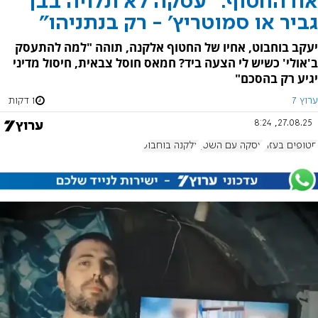
אח החטוף: "עסקה לא תלויה בבן
גביר או סמוטריץ' - רק בנתניהו"
יעקב בוחבוט, אחיו של החטוף אלקנה, תוהה "למה להתעסק
ב'אולי' כשיש לי הצעה ביד? חמאס חוסל צבאית, חיסול מדיני
יגיע רק בהסכם"
ערוץ 7
1 דקות
27.08.25, 8:24
חטופים בעזה
עסקה עם השטן
אלקנה בוחבוט