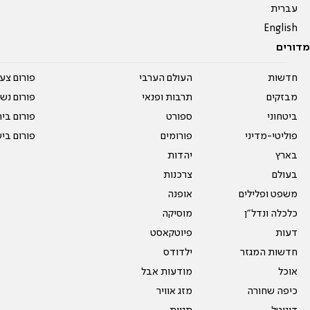
עברית
English
מדורים
חדשות
העולם הערבי
פורום צע
מבזקים
תרבות ופנאי
פורום נשו
ביטחוני
ספורט
פורום בי
פוליטי-מדיני
פורומים
פורום בי
בארץ
יהדות
בעולם
צרכנות
משפט ופלילים
אופנה
כלכלה ונדל"ן
מוסיקה
דעות
פיוטקאסט
חדשות המגזר
ילדודס
אוכל
מודעות אבל
כיפה שחורה
מזג אוויר