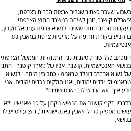
ברני סנדרס תומך במועמדים אנטישמים
בשבוע שעבר כאמור שגריר ארצות הברית בצרפת,
צ'ארלס קושנר, זומן לשיחה במשרד החוץ הצרפתי,
בעקבות מכתב פתוח ששיגר לנשיא צרפת עמנואל מקרון,
בו הביע ביקורת חריפה על מדיניות צרפת במאבק נגד
אנטישמיות.
המכתב כלל שורת טענות נגד התנהלות הממשל הצרפתי
בנושא האנטישמיות. קושנר, אביו של ג'ארד קושנר - חתנו
של נשיא ארה"ב דונלד טראמפ - כתב בין היתר: "לנשיא
טראמפ ולי ילדים יהודים, ואנו חולקים נכדים יהודים. אני
יודע איך הוא מרגיש לגבי אנטישמיות".
בדבריו תקף קושנר את הנשיא מקרון על כך שאנשיו "לא
עושים מספיק כדי להיאבק באנטישמיות", והציע לסייע לו
בנושא.