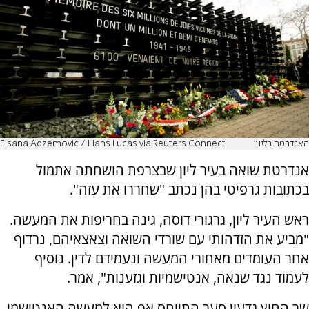
האנדרטה בליון
Elsana Adzemovic / Hans Lucas via Reuters Connect
אנדרטת שואה בעיר ליון שבצרפת הושחתה אתמול
בכתובות גרפיטי בהן נכתב "שחררו את עזה".
ראש העיר ליון, גרגורי דוסה, גינה בחריפות את המעשה.
"מביע את הזדהותי עם שורדי השואה וצאצאיהם, נרדוף
אחר העומדים מאחורי המעשה ונעמידם לדין. נוסיף
לעמוד נגד שנאה, אנטישמיות וגזענות", אמר.
שר החוץ גדעון סער התייחס אף הוא למעשה האנטישמי