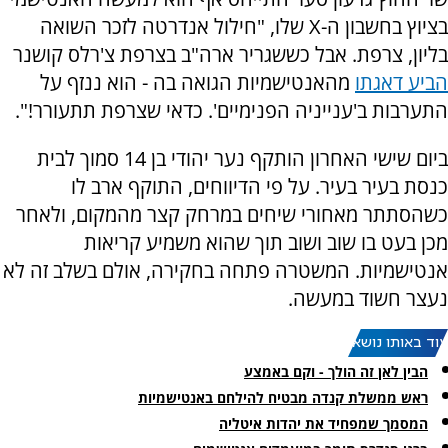
בציוץ בחשבון ה-X שלו, "חילול אנדרטה לזכר השואה
בליון, צרפת. אבל כששגריר ארה"ב בצרפת צ'רלס קושנר
הביע דאגתו
מהאנטישמיות הגואה בה - הוא ננזף על
התערבות ב'ענייניה הפנימיים'. ‏כדאי שצרפת תתעורר!".
ביום שישי האחרון הותקף נער יהודי בן 14 סמוך לבית
כנסת בעיר בעיר. על פי הדיווחים, התוקף ארב לו
כשהסתתר מאחורי שיחים במרחק קצר מהמקום, ולאחר
מכן בעט בו שוב ושוב תוך שהוא משמיע קריאות
אנטישמיות. המשטרה פתחה בחקירה, אולם בשלב זה לא
נעצר חשוד במעשה.
עוד באותו נושא:
הבין לאן זה הולך - וקם באמצע
ראש ממשלת קנדה מבטיח להילחם באנטישמיות
המסמך שמפחיד את יהדות איטליה