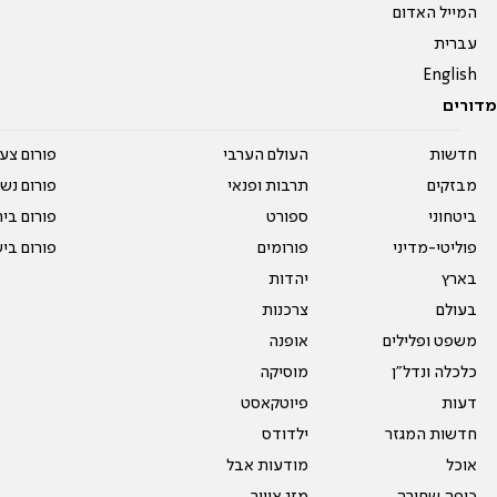
המייל האדום
עברית
English
מדורים
חדשות
העולם הערבי
פורום צע
מבזקים
תרבות ופנאי
פורום נשו
ביטחוני
ספורט
פורום בי
פוליטי-מדיני
פורומים
פורום בי
בארץ
יהדות
בעולם
צרכנות
משפט ופלילים
אופנה
כלכלה ונדל"ן
מוסיקה
דעות
פיוטקאסט
חדשות המגזר
ילדודס
אוכל
מודעות אבל
כיפה שחורה
מזג אוויר