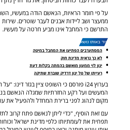
תבערה לעבר כוחות הביטחון. את גזר הדין נתן ה
על פי חומר הראיות, הנאשם הודה במעשיו, הש
ממעצר ושב ליידות אבנים לעבר שוטרים. שירות 
התרשם כי המחבל אינו מביע חרטה על מעשיו.
עוד באותו נושא:
המסתערבים הפתיעו את המחבל במיטה
לא כך נראית מדינת חוק
ינון לוי ממעון מואשם בהמתה בקלות דעת
רעייתו של טל ינון דרדיק שוברת שתיקה
בערוץ i24 פורסם כי השופט ציין בגזר דינו: "
המעשים ועל רקע החזרתיות שמגלה הנאשם בנוגע
מקום לנהוג לפני ברירת המחדל ולהפעיל את ע
עם זאת הוסיף, "כדי ליתן לנאשם פתח קרוב לתקו
תפחית את לעומתיותו כלפי מדינת ישראל וכוחות
אותו עונש מותנה ירוצו בחופף לעונש המוטל במ