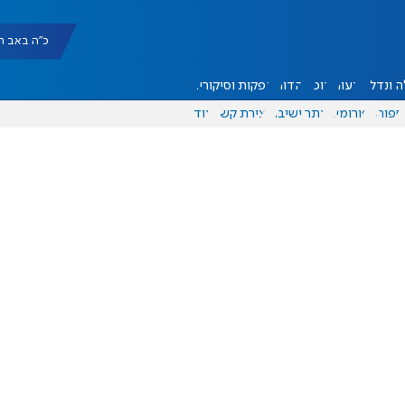
כ"ה באב תשפ"ו |
 ונדל"ן
דעות
אוכל
יהדות
הפקות וסיקורים
ספורט
פורומים
אתר ישיבה
יצירת קשר
עוד