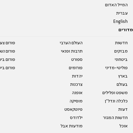
המייל האדום
עברית
English
מדורים
חדשות
העולם הערבי
פורום צע
מבזקים
תרבות ופנאי
פורום נשו
ביטחוני
ספורט
פורום בי
פוליטי-מדיני
פורומים
פורום בי
בארץ
יהדות
בעולם
צרכנות
משפט ופלילים
אופנה
כלכלה ונדל"ן
מוסיקה
דעות
פיוטקאסט
חדשות המגזר
ילדודס
אוכל
מודעות אבל