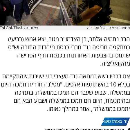
מחאה בכלא 10, אילוסטרציה
צילום: Tal Gal/Flash90
הרב נחמיה אלתר, בן האדמו"ר מגור, יצא אמש (רביעי)
במתקפה חריפה נגד חברי כנסת מיהדות התורה וש"ס
שתמכו בהצבעות האחרונות בכנסת חרף הפרישה
מהקואליציה.
את דבריו נשא במחאה נגד מעצרי בני ישיבות שהתקיימה
בכלא 10 בהשתתפות אלפים. "מפלגה חרדית תמכה היום
בממשלה. שבוע שעבר הם תמכו בממשלה, בתמיכה
ובהימנעות, היום הם תמכו בממשלה ושבוע הבא הם
יתמכו בממשלה", אמר במהלך נאומו.
עוד באותו נושא:
חבר מועצת חכמי התורה: להסכים לחוק הגיוס