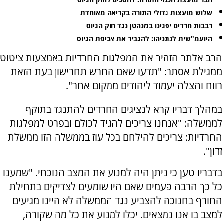
שלוש מועצות גדולי התורה בקריאה מאוחדת
רבבות חרדים יפגינו במנהטן נגד חוק הגיוס
היועמ"שית לנתניהו: להגביר את אכיפת הגיוס
הרב אלתר הזהיר את המפלגות החרדיות באמצעות ציטוט
ממגילת אסתר: "תדעו שאם החרש תחרישון בעת הזאת
רווח והצלה יעמוד ליהודים ממקום אחר".
במהלך דבריו קרא לנציגים החרדים להתנגד בתוקף
לממשלה: "אנחנו צריכים להגיד לכולם ובפרט למפלגות
החרדיות: צריכים להילחם בכל עוז בממשלה הזו ממשלת
זדון".
בדבריו טען כי ניתן היה למנוע את המצב הנוכחי. "שמענו
כל כך הרבה פעמים שאם היו שומעים לצדיקים בתחילת
החורף בחנוכה להצביע נגד הממשלה לא היינו מגיעים
למצב בו אנו נמצאים. יכלו למנוע את כל מה שקורה,