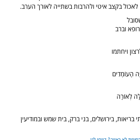
, לאכול בקצב איטי ולהרבות בשתייה לאורך הערב.
סובל
רופא וברב
צון ויחתמו
ְיָה הָעוֹמְדִים
ֵלָה לְאוֹרָה
בריאות, בירושלים, בני ברק, בית שמש ובמודיעין
ומת לא ראויה? דווחו לנו