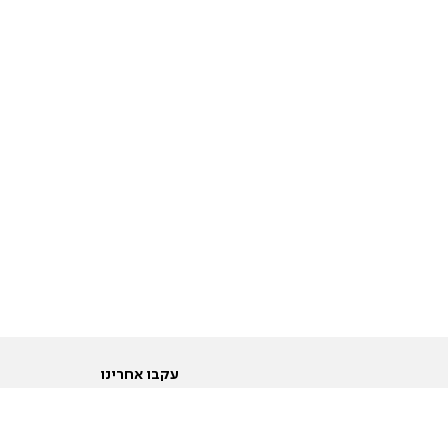
עקבו אחרינו
ות
טוויטר
ם הריון ולידה
פייסבוק