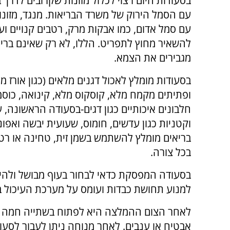
בסעודות היום רצוי לכלול מזונות שקרובים לדרך 
עם הסמל הירוק של משרד הבריאות. מנגד, מזונ
עם סמל אדום, כמו אבקות מרק, רטבים קנויים ועוד
להשאיר מחוץ לתפריט. הללו, לא רק שאינם ברי
מגבירים את הצמא.
בסעודות מומלץ לאכול דגנים מלאים (כגון אורז 
ופתיתים מקמח מלא, קוסקוס מלא, קינואה, כוסמת
חלבונים איכותיים כגון דגים-בסעודה הראשונה, עו
וקטניות כגון עדשים, חומוס, שעועית יבשה ואפונ
בריאים מומלץ להשתמש בשמן זית, טחינה או רטבי
בכל צורה.
בסעודה המפסקת כדאי לבחור בעוף מבושל ולהימנע
למנוע תחושת כבדות ועומס על מערכת העיכול בז
לאחר הצום ההמלצה היא לפתוח בשתייה חמה או קר
אבטיח או ענבים. לאחר מנוחה ניתן לעבור לסעוד