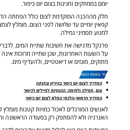
יומם בממתקים וחגיגות בצום יום כיפור.
חלק מההכנה המוקדמת לצום כולל הפחתה הדר
קפאין יומיים עד שלושה לפני הצום. מומלץ לצמ
למנוע תסמיני גמילה.
פרנקל מדגישה את חשיבות שתיית המים. לדבריה
על השעות האחרונות, שכן שתייה מרוכזת אינה י
מתוקים, מוגזים או דיאטטיים, ולהעדיף מים.
עוד באותו נושא:
המדריך לצום יום כיפור בהיריון ובהנקה
צום, תפילה ולחימה: ההנחיות לחיילים לכיפור
המדריך הרפואי-הלכתי המלא לצום יום כיפור
לאנשים המורגלים לאכול כמויות קטנות מומלץ ל
האנרגיה ולא להסתפק רק בסעודה הראשונה ו