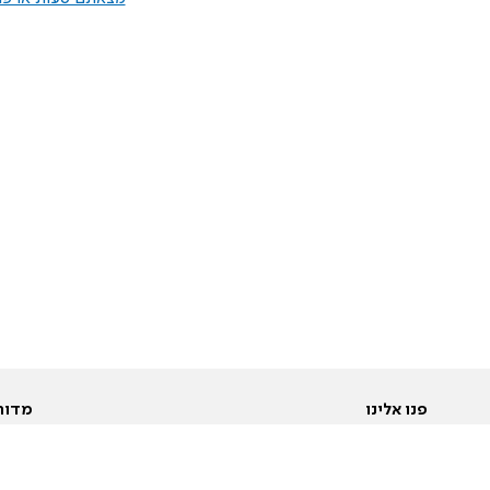
פנו אלינו
מדור
אודות
Pусский
חד
יצירת קשר
عربية
מב