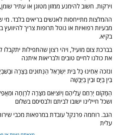
וירקות. חשוב להימנע ממזון מטוגן או עתיר שומן
ההמלצות מתייחסות לאנשים בריאים בלבד. מי ש
מבעיות רפואיות או נוטל תרופות צריך להיוועץ ב
בקיא.
בברכת צום מועיל, ויהי רצון שהתפילות יתקבלו לר
את כולנו לחיים טובים ולבריאות איתנה
ונזכה אַחֵינוּ כָּל בֵּית יִשְׂרָאֵל הַנְּתוּנִים בַּצָּרָה וּבַשִּׁב
בֵּין בַּיָּם וּבֵין בַּיַּבָּשָׁה
הַמָּקוֹם יְרַחֵם עֲלֵיהֶם וְיוֹצִיאֵם מִצָּרָה לִרְוָחָה וּמֵאֲפ
ושכל חיילינו ישובו לביתם ולבסיסם בשלום
הגב. רוחמה פרנקל עובדת במרפאות מכבי שירותי 
עלית
מצאתם טעות או פרס