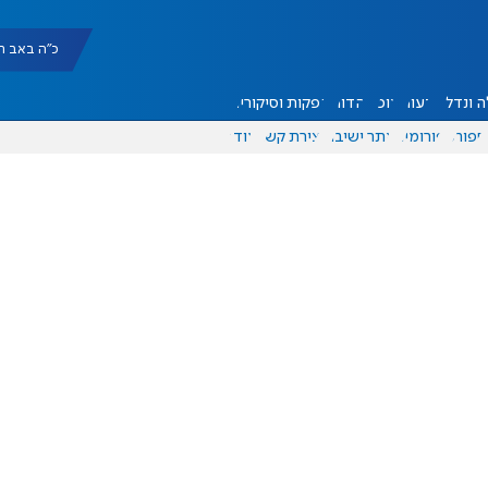
כ"ה באב תשפ"ו |
 ונדל"ן
דעות
אוכל
יהדות
הפקות וסיקורים
ספורט
פורומים
אתר ישיבה
יצירת קשר
עוד