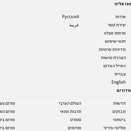
פנו אלינו
אודות
Pусский
יצירת קשר
عربية
פרסמו אצלנו
תנאי שימוש
מדיניות פרטיות
הצהרת נגישות
המייל האדום
עברית
English
מדורים
חדשות
העולם הערבי
פורום צע
מבזקים
תרבות ופנאי
פורום נשו
ביטחוני
ספורט
פורום בי
פוליטי-מדיני
פורומים
פורום בי