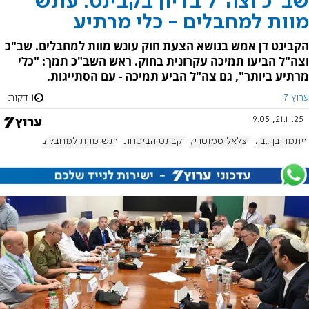
שב"כ וצה"ל בדיון בקבינט: עונש
מוות למחבלים - כלי מרתיע
הקבינט דן אמש בנושא הצעת חוק עונש מוות למחבלים. שב"כ
וצה"ל הביעו תמיכה עקרונית בחוק. ראש השב"כ תמך: "כלי
מרתיע ביותר", גם צה"ל הביע תמיכה - עם הסתייגות.
ערוץ 7
1 דקות
21.11.25, 9:05
איתמר בן גביר
בצלאל סמוטריץ'
הקבינט הביטחוני
עונש מוות למחבלים