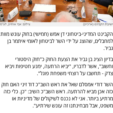
ישיבת הקבינט (ארכיון)
צילום: אבי אוחיון, לע"מ
הקבינט המדיני-ביטחוני דן אמש (חמישי) בחוק עונש מוות
למחבלים, שהוצג על ידי השר לביטחון לאומי איתמר בן
גביר.
בדיון הציג בן גביר את הצעת החוק כ"חוק היסטורי
וחשוב", אשר לדבריו, "יביא הרתעה, ימנע חטיפות ויביא
צדק - תחשבו על רוצחי משפחת פוגל".
השר דודי אמסלם שאל את ראש השב"כ דוד זיני האם חוק
כזה אכן מביא להרתעה. ראש השב"כ השיב: "כן. כלי כזה
מרתיע ביותר. אני לא נכנס לשיקולים של מדיניות או
משפט, אבל מבחינתנו זה עונש שירתיע".