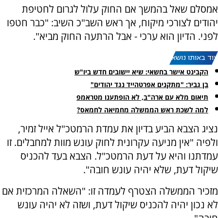
אמסלם שאל בהמשך אם החוק עלול לגרום לחטיפת
יהודים לצורכי מיקוח, אך ראש השב"כ השיב: "כבר חטפו
לפני. הדיון הוא ערכי - אבל הרתעה החוק מביא".
עוד באותו נושא:
הקבינט אישר בחשאי: שיא יישובים חדש ביו"ש
בן גביר: "מתקנים אפרטהייד נגד יהודים"
תיאום מלא עם ארה"ב, לא הופתענו מטראמפ
למה לשכת ראש הממשלה מחמיאה לחמאס?
נציג הצבא הביע בדיון את עמדת הרמטכ"ל אייל זמיר,
ולפיה "אין מניעה עקרונית לחוק עונש מוות למחבלים. זו
עמדתנו והיא על דעת הרמטכ"ל. הצבא בעד להכניס
שיקול דעת, שלא יהיה עונש חובה".
מזכיר הממשלה הצטרף לעמדה זו: "השאלה המרכזית אם
לא נכון יהיה להכניס שיקול דעת, ושזה לא יהיה עונש