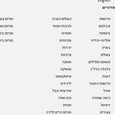
English
מדורים
חדשות
העולם הערבי
פורום צע
מבזקים
תרבות ופנאי
פורום נשו
ביטחוני
ספורט
פורום בי
פוליטי-מדיני
פורומים
פורום בי
בארץ
יהדות
בעולם
צרכנות
משפט ופלילים
אופנה
כלכלה ונדל"ן
מוסיקה
דעות
פיוטקאסט
חדשות המגזר
ילדודס
אוכל
מודעות אבל
כיפה שחורה
מזג אוויר
דיגיטל
תגיות
צעירים
פורום הריון ולידה