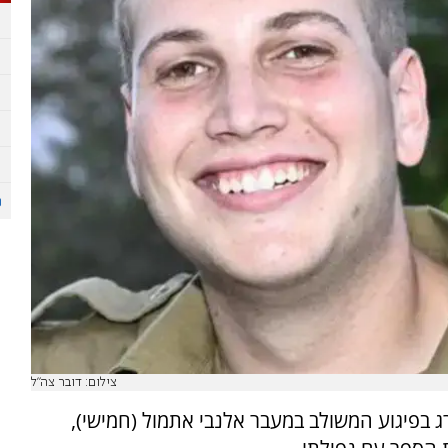
צילום: דובר צה"ל
ג בפיגוע המשולב במעבר אלנבי אתמול (חמישי),