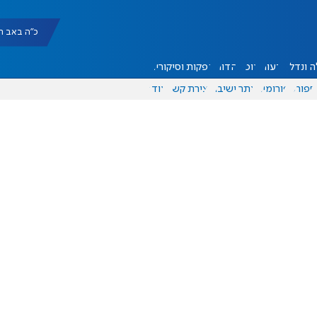
כ"ה באב תשפ"ו |
 ונדל"ן
דעות
אוכל
יהדות
הפקות וסיקורים
ספורט
פורומים
אתר ישיבה
יצירת קשר
עוד