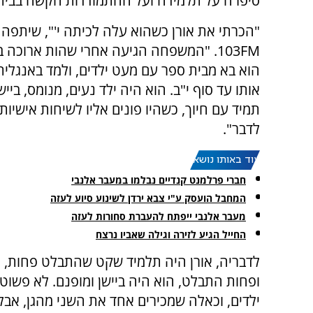
סיפרה על תלמידה ועל ההתמודדות הקשה בבית 
"הכרתי את אורן כשהוא עלה לכיתה י'", שיתפה בר
103FM. "המשפחה הגיעה אחרי שהות ארוכה ב
הוא בא מבית ספר עם מעט ילדים, ולמד באנגלית. 
אותו עד סוף י"ב. הוא היה ילד נעים, מנומס, בייש
תמיד עם חיוך, כשהיו פונים אליו לשיחות אישיות 
לדבר".
עוד באותו נושא:
חברי פרלמנט קנדיים נבלמו במעבר אלנבי
המחבל הועסק ע"י צבא ירדן לשינוע סיוע לעזה
מעבר אלנבי ייפתח להעברת סחורות לעזה
החייל הגיע לזירה וגילה שאביו נרצח
לדבריה, אורן היה תלמיד שקט שהתבלט פחות, א
ופחות התבלט, הוא היה ביישן ומופנם. לא פשוט
ילדים, וכאלה שמכירים אחד את השני מהגן, אבל