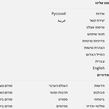
פנו אלינו
אודות
Pусский
יצירת קשר
عربية
פרסמו אצלנו
תנאי שימוש
מדיניות פרטיות
הצהרת נגישות
המייל האדום
עברית
English
מדורים
חדשות
העולם הערבי
פורום צע
מבזקים
תרבות ופנאי
פורום נשו
ביטחוני
ספורט
פורום בי
פוליטי-מדיני
פורומים
פורום בי