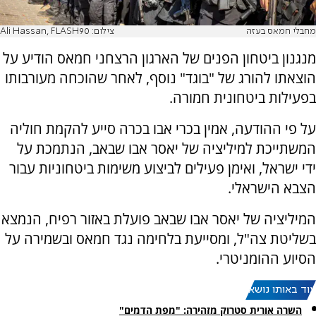
מחבלי חמאס בעזה
צילום: Ali Hassan, FLASH90
מנגנון ביטחון הפנים של הארגון הרצחני חמאס הודיע על
הוצאתו להורג של "בוגד" נוסף, לאחר שהוכחה מעורבותו
בפעילות ביטחונית חמורה.
על פי ההודעה, אמין בכרי אבו בכרה סייע להקמת חוליה
המשתייכת למיליציה של יאסר אבו שבאב, הנתמכת על
ידי ישראל, ואימן פעילים לביצוע משימות ביטחוניות עבור
הצבא הישראלי.
המיליציה של יאסר אבו שבאב פועלת באזור רפיח, הנמצא
בשליטת צה"ל, ומסייעת בלחימה נגד חמאס ובשמירה על
הסיוע ההומניטרי.
עוד באותו נושא:
השרה אורית סטרוק מזהירה: "מפת הדמים"