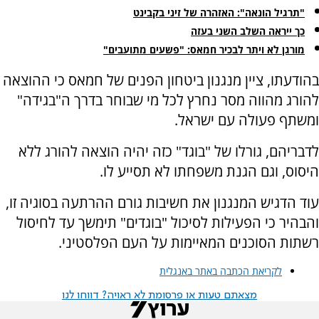
"תרגיל הונאה": האזהרה של זיני בקבינט
כך ייראה השלב השני בעזה
מורגן לא ויתר לבכיר חמאס: "פשעים מתועבים"
בהודעתו, ציין מנגנון ביטחון הפנים של חמאס כי ההוצאה
להורג מהווה מסר נחרץ לכל מי שבוחר בדרך ה"בגידה"
ומשתף פעולה עם ישראל.
לדבריהם, גורלו של "בוגד" כזה יהיה הוצאה להורג ללא
היסוס, וגם הגנת משפחתו לא תסייע לו.
עוד הדגיש המנגנון את חשיבות גורם ההרתעה בסוגיה זו,
והבהיר כי הפעילות לסיכול "בוגדים" תימשך עד לחיסול
רשתות הסוכנים המאיימות על העם הפלסטיני.
לקריאת הכתבה באתר באנגלית
מצאתם טעות או פרסומת לא ראויה? דווחו לנו