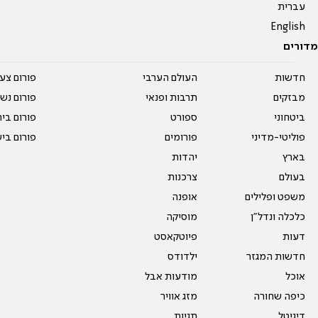
עברית
English
מדורים
חדשות
העולם הערבי
פורום צע
מבזקים
תרבות ופנאי
פורום נשו
ביטחוני
ספורט
פורום בי
פוליטי-מדיני
פורומים
פורום בי
בארץ
יהדות
בעולם
צרכנות
משפט ופלילים
אופנה
כלכלה ונדל"ן
מוסיקה
דעות
פיוטקאסט
חדשות המגזר
ילדודס
אוכל
מודעות אבל
כיפה שחורה
מזג אוויר
דיגיטל
תגיות