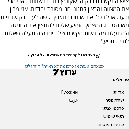
איש התקשורת ברק הרשקוביץ כתב ברשתות, "אני מבין
את המצווה והרצון לחגוג, חג, מסורת יהודית. אני מבין
ובעד. אבל בכל זאת אנחנו בתאריך קשה לעם ורק שנתיים
מאז הטבח. המאמץ המזיע שלכם להחצין את החגיגה
ולהתעלם מהרגשות הקשים של היום הזה מעלה שאלות
לגבי המניע".
הצטרפו לקבוצת הוואטצאפ של ערוץ 7
מצאתם טעות או פרסומת לא ראויה? דווחו לנו
פנו אלינו
אודות
Pусский
יצירת קשר
عربية
פרסמו אצלנו
תנאי שימוש
מדיניות פרטיות