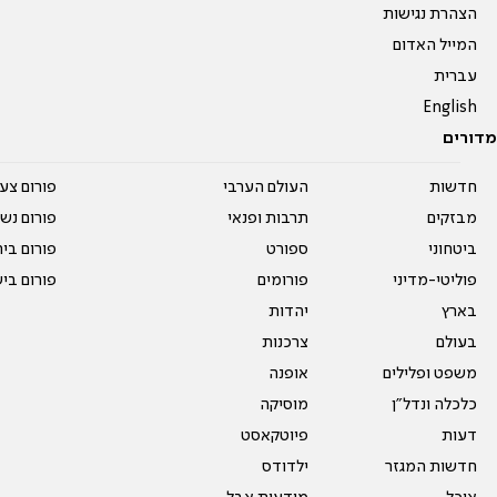
הצהרת נגישות
המייל האדום
עברית
English
מדורים
חדשות
העולם הערבי
פורום צע
מבזקים
תרבות ופנאי
פורום נשו
ביטחוני
ספורט
פורום בי
פוליטי-מדיני
פורומים
פורום בי
בארץ
יהדות
בעולם
צרכנות
משפט ופלילים
אופנה
כלכלה ונדל"ן
מוסיקה
דעות
פיוטקאסט
חדשות המגזר
ילדודס