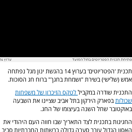
פתיחת תכנית הפטריוטים בחול המועד
ערוץ 14
תכנית 'הפטריוטים' בערוץ 14 בהגשת ינון מגל נפתחה
אמש (שלישי) בשירת "ושמחת בחגך" ברוח חג הסוכות.
התכנית שודרה במקביל
לטקס הזיכרון של משפחות
שכולות
בפארק הירקון בתל אביב שציינו את השבעה
באוקטובר שחל השנה בעיצומו של החג.
החגיגות בתכנית לצד התאריך שבו חווה העם היהודי את
האסון הגדול עורר סערה גדולה ברשתות החברתיות סביב