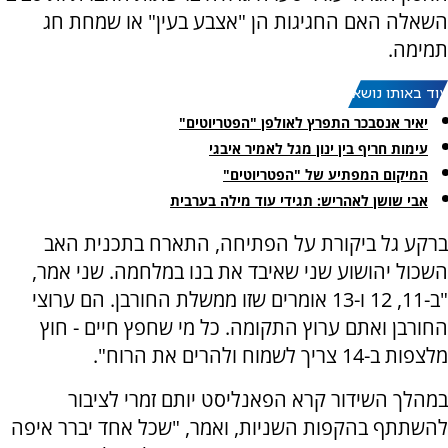
השאלה האם החגיגות הן "אצבע בעין" או שמחת חג
תמימה.
עוד באותו נושא:
יאיר אנסבכר התפרץ לאולפן "הפטריוטים"
עימות חריף בין ינון מגל לאמיר איבגי
המיקום המפתיע של "הפטריוטים"
אבי שושן לאהריש: תגידי עוד מילה בערבית
ברקע גל ביקורת על הפתיחה, התארח בתכנית האב
השכול יהושוע שני שאיבד את בנו במלחמה. שני אמר,
"ב-11, 12 ו-13 אומרים שזו ממשלת החורבן. הם ערוצי
החורבן ואתם ערוץ התקומה. כל מי שחפץ חיים - חוץ
מלצפות ב-14 צריך לשמוח ולהרים את הרוח".
במהלך השידור קרא הפאנליסט יותם זמרי לציבור
להשתתף בהקפות השניות, ואמר, "שכל אחד יברר איפה