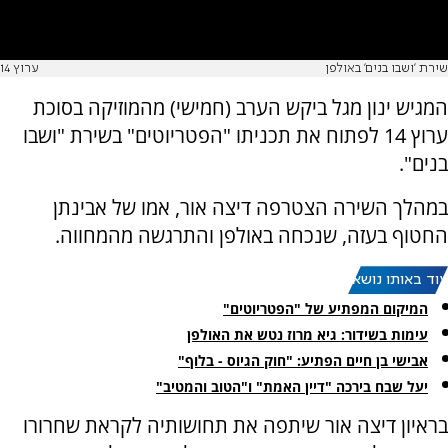
שירת 'ושבו בנים' באולפן
ערוץ 14
המגיש ינון מגל ביקש הערב (חמישי) מהמוזיקה בסוכת
ערוץ 14 לפתוח את תכניתו "הפטריוטים" בשירת "ושבו
בנים".
במהלך השירה הצטרפה דיצה אור, אמו של אבינתן
החטוף בעזה, שנכחה באולפן והתרגשה מהמחווה.
עוד באותו נושא:
המיקום המפתיע של "הפטריוטים"
עימות בשידור: גיא מרוז נטש את האולפן
אבישי בן חיים הפתיע: "חוק הגיוס - בלוף"
יעל שבח בירכה "דיין האמת" ו"הטוב והמטיב"
בראיון דיצה אור שיתפה את תחושותיה לקראת שחרורו