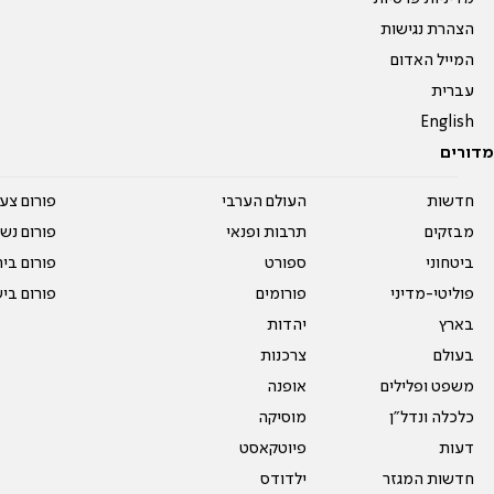
הצהרת נגישות
המייל האדום
עברית
English
מדורים
חדשות
העולם הערבי
פורום צע
מבזקים
תרבות ופנאי
פורום נשו
ביטחוני
ספורט
פורום בי
פוליטי-מדיני
פורומים
פורום בי
בארץ
יהדות
בעולם
צרכנות
משפט ופלילים
אופנה
כלכלה ונדל"ן
מוסיקה
דעות
פיוטקאסט
חדשות המגזר
ילדודס