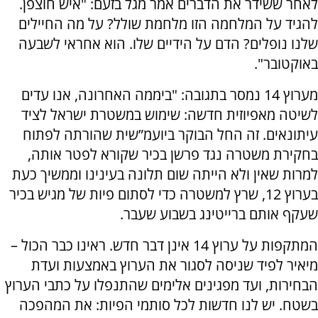
לאחר ששידר את הדברים אמר מגל בזעם: "איש חוצפן.
להגיד על המלחמה הזו מלחמת שולל? על מה החיילים
שלנו נופלים? הדם על הידיים שלו. הוא אחראי לשבעה
באוקטובר".
מערוץ 14 נמסר בתגובה: "ביממה האחרונה, אנו עדים
לשיטה מאפיוזית חדשה: שימוש במשטרת ישראל לציד
עיתונאים. זה החל הבוקר ביועמ”שית שהורתה לפתוח
בחקירת משטרה נגד פרשן בכיר שקורא לפטר אותה,
למרות שאין ולא הייתה שום תלונה בעינינו וממשיך כעת
בערוץ 12, שרץ למשטרה כדי לסתום פיות של מגיש בכיר
שעקף אותם ברייטינג בשבוע שעבר.
המתקפות על ערוץ 14 אינן דבר חדש. ראינו כבר הכול –
מיאיר לפיד שניסה לסגור את הערוץ באמצעות ועדת
הבחירות, ועד מפגינים אלימים שהתנפלו על כתבי הערוץ
בשטח. יש לנו חדשות לכל סותמי הפיות: את המהפכה