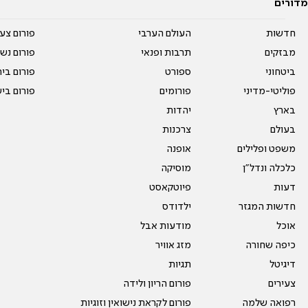
מדורים
חדשות
העולם הערבי
פורום צע
מבזקים
תרבות ופנאי
פורום נשו
ביטחוני
ספורט
פורום בי
פוליטי-מדיני
פורומים
פורום בי
בארץ
יהדות
בעולם
צרכנות
משפט ופלילים
אופנה
כלכלה ונדל"ן
מוסיקה
דעות
פיוטקאסט
חדשות המגזר
ילדודס
אוכל
מודעות אבל
כיפה שחורה
מזג אוויר
דיגיטל
תגיות
צעירים
פורום הריון ולידה
רפואה שלמה
פורום לקראת נישואין וזוגיות