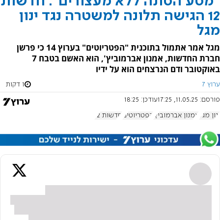
"מסע הסתה ללא מעצורים": חדשות
12 הגישה תלונה למשטרה נגד ינון
מגל
מגל אמר אתמול בתוכנית "הפטריוטים" בערוץ 14 כי פרשן
חברת החדשות, אמנון אברמוביץ', הוא האשם בטבח 7
באוקטובר ודם הנרצחים הוא על ידיו
ערוץ 7
1 דקות
פורסם:
11.05.25, 17:25
עודכן:
18:25
ינון מגל
אמנון אברמוביץ'
הפטריוטים
חדשות 12