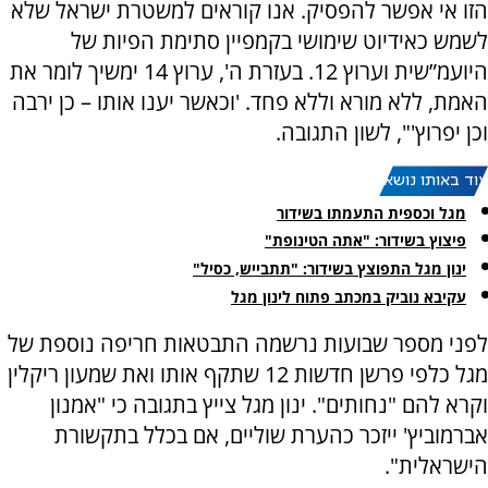
הזו אי אפשר להפסיק. אנו קוראים למשטרת ישראל שלא
לשמש כאידיוט שימושי בקמפיין סתימת הפיות של
היועמ”שית וערוץ 12. בעזרת ה', ערוץ 14 ימשיך לומר את
האמת, ללא מורא וללא פחד. 'וכאשר יענו אותו – כן ירבה
וכן יפרוץ'", לשון התגובה.
עוד באותו נושא:
מגל וכספית התעמתו בשידור
פיצוץ בשידור: "אתה הטינופת"
ינון מגל התפוצץ בשידור: "תתבייש, כסיל"
עקיבא נוביק במכתב פתוח לינון מגל
לפני מספר שבועות נרשמה התבטאות חריפה נוספת של
מגל כלפי פרשן חדשות 12 שתקף אותו ואת שמעון ריקלין
וקרא להם "נחותים". ינון מגל צייץ בתגובה כי "אמנון
אברמוביץ' ייזכר כהערת שוליים, אם בכלל בתקשורת
הישראלית".