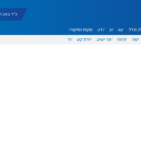
כ"ד באב תשפ"ו |
 ונדל"ן
דעות
אוכל
יהדות
הפקות וסיקורים
ספורט
פורומים
אתר ישיבה
יצירת קשר
עוד