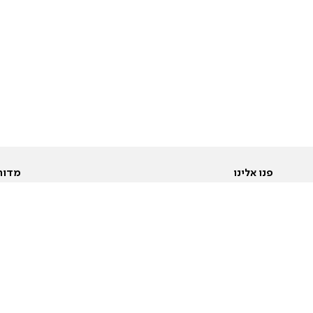
פנו אלינו
מדור
אודות
Pусский
חד
יצירת קשר
عربية
מב
פרסמו אצלנו
בי
תנאי שימוש
פו
מדיניות פרטיות
בא
הצהרת נגישות
בע