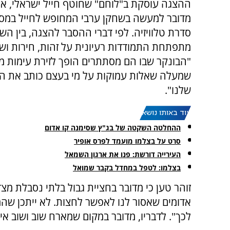
ההצגה עוסקת ב"לוחם" שחוטף חייל ישראלי, אך
מדובר למעשה בשחקן ערבי המחופש לחייל במסג
סדרת טלוויזיה. לפי דברי ההסבר להצגה, בין השנ
מתפתחת התמודדות רעיונית על זהות, חירות ושי
"הבונקר שבו הם מסתתרים הופך לזירת עימות 
שמעלה שאלות עמוקות על מי בעצם כותב את הס
שלנו".
עוד באותו נושא:
ההחלטה השקטה של בג"ץ שסימנה קו אדום
סרט על בצלמו מועמד לפרס אופיר
העירייה דורשת: פנו את ארגון השמאל
בצלמו: לטפל במחדל בקבר שמואל
זוהר טען כי מדובר בחציית גבול בלתי נסבלת מצד
אדומים שאסור לנו לאפשר לחצות. לא ייתכן שהמ
לכך". לדבריו, מדובר במקום שמארח שוב ושוב איר