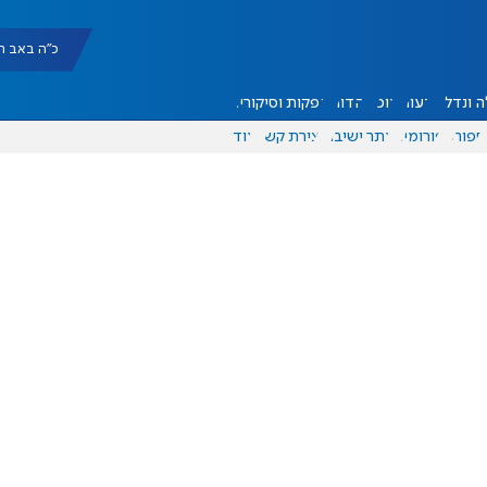
כ"ה באב תשפ"ו |
 ונדל"ן
דעות
אוכל
יהדות
הפקות וסיקורים
ספורט
פורומים
אתר ישיבה
יצירת קשר
עוד