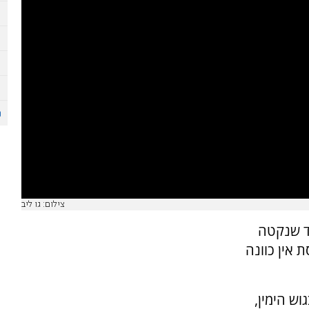
צילום: גו ליב
ד שנקטה
אין כוונה
ש הימין,