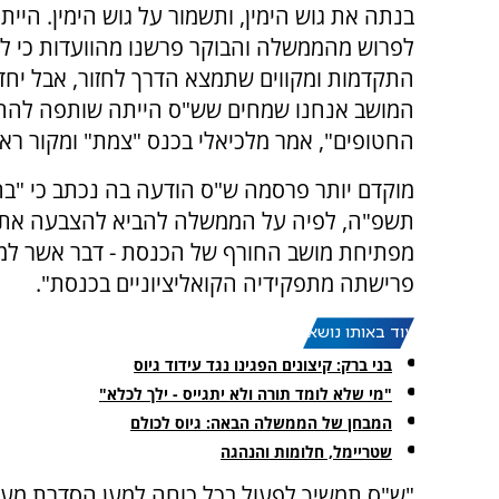
בנתה את גוש הימין, ותשמור על גוש הימין. היי
לפרוש מהממשלה והבוקר פרשנו מהוועדות כי ל
התקדמות ומקווים שתמצא הדרך לחזור, אבל יח
המושב אנחנו שמחים שש"ס הייתה שותפה להח
החטופים", אמר מלכיאלי בכנס "צמת" ומקור ראש
מוקדם יותר פרסמה ש"ס הודעה בה נכתב כי "ב
תשפ"ה, לפיה על הממשלה להביא להצבעה את ה
מפתיחת מושב החורף של הכנסת - דבר אשר למר
פרישתה מתפקידיה הקואליציוניים בכנסת".
עוד באותו נושא:
בני ברק: קיצונים הפגינו נגד עידוד גיוס
"מי שלא לומד תורה ולא יתגייס - ילך לכלא"
המבחן של הממשלה הבאה: גיוס לכולם
שטריימל, חלומות והנהגה
"ש"ס תמשיך לפעול בכל כוחה למען הסדרת מעמ