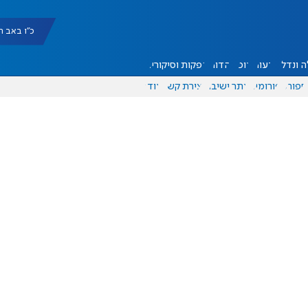
כ"ו באב תשפ"ו |
 ונדל"ן
דעות
אוכל
יהדות
הפקות וסיקורים
ספורט
פורומים
אתר ישיבה
יצירת קשר
עוד