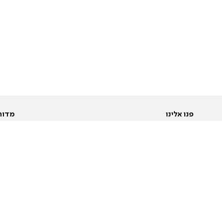
פנו אלינו
מדור
אודות
Pусский
חד
יצירת קשר
عربية
מב
פרסמו אצלנו
בי
תנאי שימוש
פו
מדיניות פרטיות
בא
הצהרת נגישות
בע
המייל האדום
מש