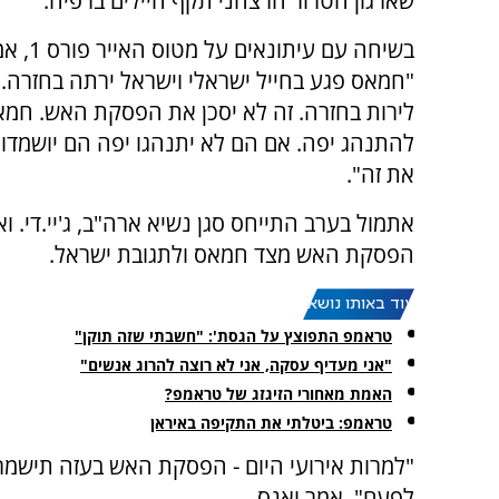
שארגון הטרור הרצחני תקף חיילים ברפיח.
בשיחה עם עית
"חמאס פגע בחייל ישראלי וישראל ירתה בחזרה. 
לירות בחזרה. זה לא יסכן את הפסקת האש. חמא
להתנהג יפה. אם הם לא יתנהגו יפה הם יושמדו 
את זה".
אתמול בערב התייחס סגן נשיא ארה"ב, ג'יי.די. ו
הפסקת האש מצד חמאס ולתגובת ישראל.
עוד באותו נושא:
טראמפ התפוצץ על הגסת': "חשבתי שזה תוקן"
"אני מעדיף עסקה, אני לא רוצה להרוג אנשים"
האמת מאחורי הזיגזג של טראמפ?
טראמפ: ביטלתי את התקיפה באיראן
"למרות אירועי היום - הפסקת האש בעזה תישמר
לפעם", אמר ואנס.