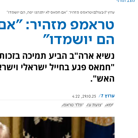
מצב תורני
ערוץ 7
בעולם
טראמפ מזהיר: "אם חמאס לא יתנהגו יפה, הם יושמדו"
טראמפ מזהיר: "אם 
הם יושמדו"
נשיא ארה"ב הביע תמיכה בזכות
"חמאס פגע בחייל ישראלי וישרא
האש".
ערוץ 7
29.10.25, 4:22
חמאס
רצועת עזה
דונלד טראמפ