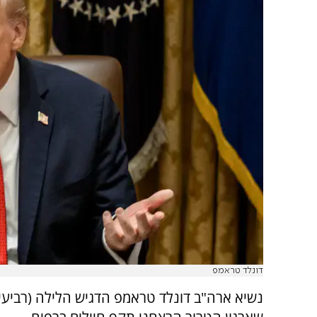
דונלד טראמפ
נשיא ארה"ב דונלד טראמפ הדגיש הלילה (רביעי)