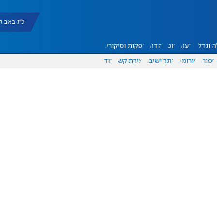
כ"ג באב תשפ"ו |
 ונדל"ן
דעות
אוכל
יהדות
הפקות וסיקורים
ספורט
פורומים
אתר ישיבה
יצירת קשר
עוד