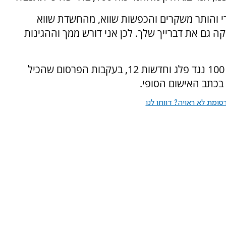
די והותר משקרים והכפשות שווא, מהחשדת שווא
יקה גם את דברייך שלך. לכן אני דורש ממך וההגינות
עו"ד יאדו מלווה תביעת דיבה שהגישו לוחמי כוח 100 נגד פלג וחדשות 12, בעקבות הפרסום שהכיל
 בכתב האישום הסופי.
ומת לא ראויה? דווחו לנו