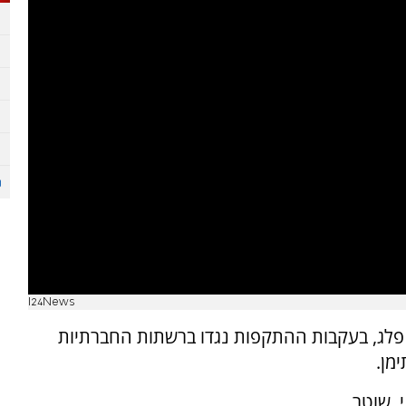
I24News
א פלג, בעקבות ההתקפות נגדו ברשתות החברתיות
מן.
פלסטיני, שוטר