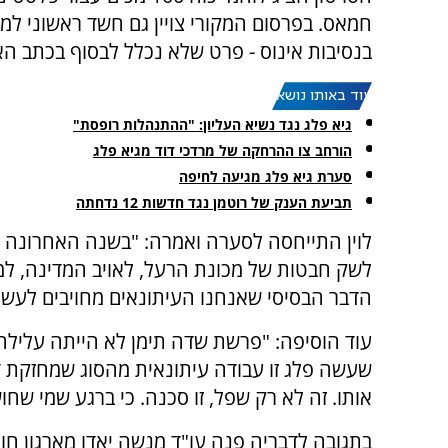
חמאס. בפרסום המקורי צויין גם חשד ראשוני ל
בנסיבות אינוס - פרט שלא נכלל לבסוף בכתב הא
עוד באותו נושא:
גיא פלג נגד נשיא העליון: "ההתנהלות רופסת"
הורחב צו ההרחקה של מרדכי דוד מגיא פלג
סערת גיא פלג מגיעה לחיפה
תביעת הענק של רוטמן נגד חדשות 12 נדחתה
לוין התייחסה לסערה ואמרה: "בשנה האחרונה ה
לשק חבטות של מכונת הרעל, לאויב המדינה, למי
הדבר הבסיסי שאנחנו העיתונאים מחויבים לעשו
עוד הוסיפה: "פרשת שדה תימן לא הייתה עלילה, 
שעשה פלג זו עבודה עיתונאית מהסוג שמחזקת ד
אותו. זה לא רק שפל, זו סכנה. כי ברגע שמי שחו
בתגובה לדבריה פנה עו"ד מנשה יאדו מארגון חוננו, המייצג חל