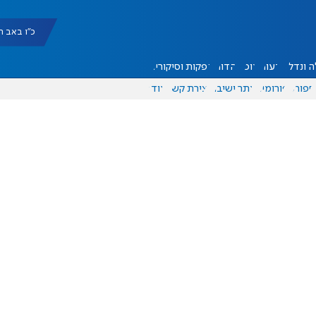
כ"ו באב תשפ"ו |
 ונדל"ן
דעות
אוכל
יהדות
הפקות וסיקורים
ספורט
פורומים
אתר ישיבה
יצירת קשר
עוד