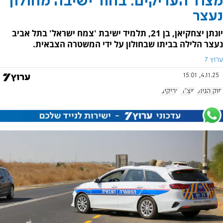
מצוד העריקים: בחור ישיבה מחולון
נעצר
יונתן יצחקיאן, בן 21, תלמיד ישיבת 'צמח ישראל' בתל אביב
נעצר הלילה בביתו שבחולון על ידי המשטרה הצבאית.
ערוץ 7
4.11.25, 15:01
חוק הגיוס
מצ"ח
עריקים