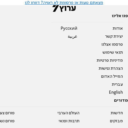
מצאתם טעות או פרסומת לא ראויה? דווחו לנו
פנו אלינו
אודות
Pусский
יצירת קשר
عربية
פרסמו אצלנו
תנאי שימוש
מדיניות פרטיות
הצהרת נגישות
המייל האדום
עברית
English
מדורים
חדשות
העולם הערבי
פורום צע
מבזקים
תרבות ופנאי
פורום נשו