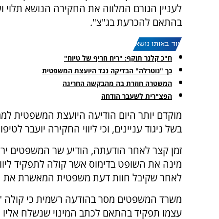
לעניין הגורם המלווה את החקירה הנושא תלוי 
בהתאם להכרעת בג"צ".
עוד באותו נושא:
ח"כ קלנר תוקף: "ריח חריף של טיוח"
כך "נוטרלה" הבדיקה נגד היועצת המשפטית
המשטרה חוזרת בה מהבקשה החריגה
הפצ"רית לשעבר הודחה
מוקדם יותר היום הודיעה היועצת המשפטית לממ
בשל ניגוד עניינים, וכי ליווי החקירה יועבר לטיפ
זמן קצר לאחר הודעתה, הודיע שר המשפטים יריב 
מינה את השופט בדימוס אשר קולה לתפקיד ליוו
לאחר שקיבל חוות דעת משפטית המאשרת את המ
משרד המשפטים מסר בהודעה רשמית כי קולה "
עצמו תפקיד בהתאם לכתב המינוי שנשלח אליו