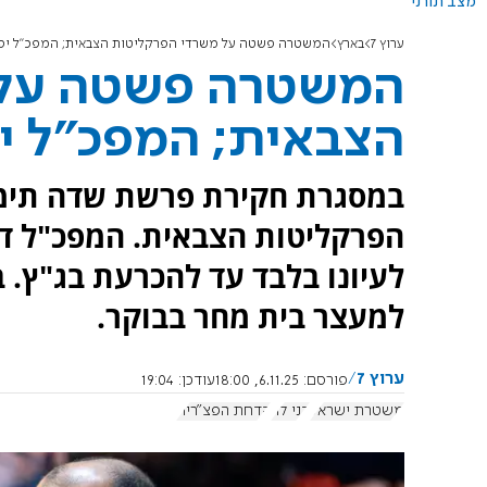
מצב תורני
ערוץ 7
בארץ
המשטרה פשטה על משרדי הפרקליטות הצבאית; המפכ"ל יפ
המשטרה פשטה על 
הצבאית; המפכ"ל י
במסגרת חקירת פרשת שדה תימן
הפרקליטות הצבאית. המפכ"ל דני
לעיונו בלבד עד להכרעת בג"ץ.
למעצר בית מחר בבוקר.
ערוץ 7
פורסם:
6.11.25, 18:00
עודכן:
19:04
משטרת ישראל
דני לוי
הדחת הפצ"רית