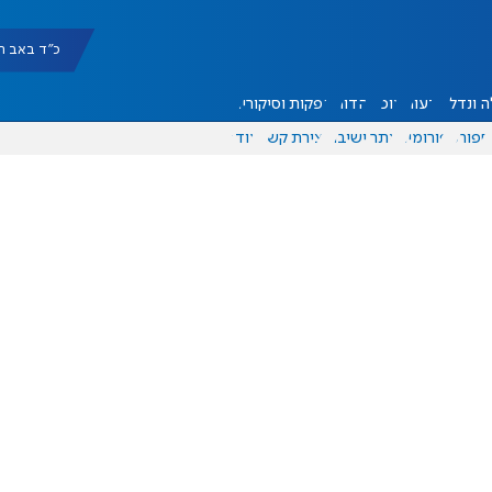
כ"ד באב תשפ"ו |
 ונדל"ן
דעות
אוכל
יהדות
הפקות וסיקורים
ספורט
פורומים
אתר ישיבה
יצירת קשר
עוד