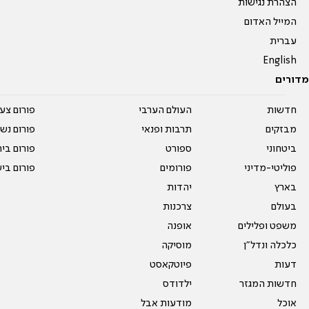
הצהרת נגישות
המייל האדום
עברית
English
מדורים
חדשות
העולם הערבי
פורום צע
מבזקים
תרבות ופנאי
פורום נשו
ביטחוני
ספורט
פורום בי
פוליטי-מדיני
פורומים
פורום בי
בארץ
יהדות
בעולם
צרכנות
משפט ופלילים
אופנה
כלכלה ונדל"ן
מוסיקה
דעות
פיוטקאסט
חדשות המגזר
ילדודס
אוכל
מודעות אבל