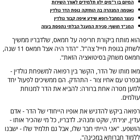
המיזם בו ר"מים ילוו תלמידים לאורך השירות
נאטמה המנהרה בה הוחזקה גופת הדר גולדין
נעצר המחבל-רופא שידע איפה קבור גולדין
המג"ד חושף: סגירת המעגל הבלתי נתפסת בעזה
הוא מותח ביקורת חריפה על חמאס, שלדבריו ממשיך
לשחק בגופת חייל צה"ל. "הדר היה אצל חמאס 11 שנה,
חמאס משחק בסיטואציה הזאת".
מאז מותו של הדר, הקשר בין רפואה למשפחת גולדין -
ובפרט עם אחיו צור - התהדק. הם ממשיכים לפעול יחד
למען מטרה אחת ברורה: להביא את הדר למנוחת
עולמים.
רפואה ביקש להדגיש את אופיו הייחודי של הדר - אדם
עדין, יצירתי, שקט ומנהיג. לדבריו, כל מי שהכיר אותו -
הושפע. "אני הייתי חבר שלו, אבל גם תלמיד שלו - ישבנו
ללמוד חברותא במכינה".