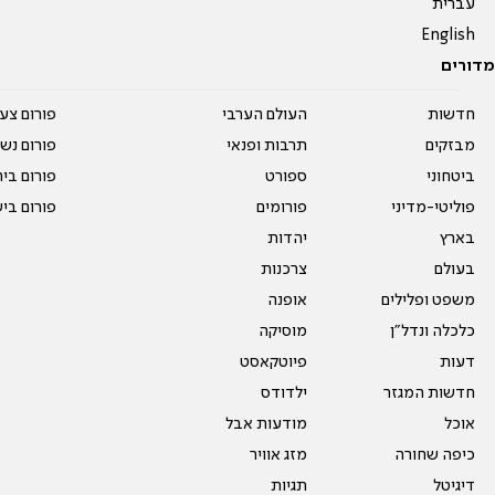
עברית
English
מדורים
חדשות
העולם הערבי
פורום צע
מבזקים
תרבות ופנאי
פורום נשו
ביטחוני
ספורט
פורום בי
פוליטי-מדיני
פורומים
פורום בי
בארץ
יהדות
בעולם
צרכנות
משפט ופלילים
אופנה
כלכלה ונדל"ן
מוסיקה
דעות
פיוטקאסט
חדשות המגזר
ילדודס
אוכל
מודעות אבל
כיפה שחורה
מזג אוויר
דיגיטל
תגיות