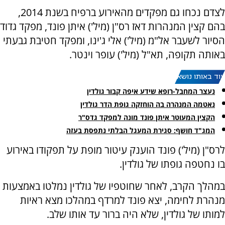
לצדם נכחו גם מפקדים מהאירוע ברפיח בשנת 2014,
בהם קצין המנהרות דאז רס"ן (מיל') איתן פונד, מפקד גדוד
הסיור לשעבר אל"מ (מיל') אלי ג'ינו, ומפקד חטיבת גבעתי
באותה תקופה, תא"ל (מיל') עופר וינטר.
עוד באותו נושא:
נעצר המחבל-רופא שידע איפה קבור גולדין
נאטמה המנהרה בה הוחזקה גופת הדר גולדין
הקצין המעוטר איתן פונד מונה למפקד גדס"ר
המג"ד חושף: סגירת המעגל הבלתי נתפסת בעזה
לרס"ן (מיל') פונד הוענק עיטור מופת על תפקודו באירוע
בו נחטפה גופתו של גולדין.
במהלך הקרב, לאחר שחוטפיו של גולדין נמלטו באמצעות
מנהרת לחימה, יצא פונד למרדף במהלכו מצא ראיות
למותו של גולדין, שלא היה ברור עד אותו שלב.