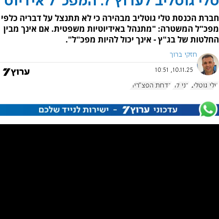
טלי גוטליב לערוץ 7: המפכ"ל אידיוט
חברת הכנסת טלי גוטליב מבהירה כי לא תתנצל על דבריה כלפי
מפכ"ל המשטרה: "מתנהל באידיוטיות משפטית. אם אינך מבין
החלטות של בג"ץ - אינך יכול להיות מפכ"ל".
חזקי ברוך
10.11.25, 10:51
טלי גוטליב
דני לוי
הדחת הפצ"רית