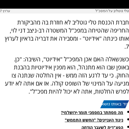
טלי גוטליב על המפכ"ל
ערוץ 7
חברת הכנסת טלי גוטליב לא חוזרת בה מהביקורת
החריפה שהטיחה במפכ"ל המשטרה רב-ניצב דני לוי,
אותו כינתה "אידיוט" - ומסבירה את דבריה בראיון לערוץ
7.
כשנשאלה האם אכן המפכ"ל "אידיוט", השיבה: "כן.
באופן שבו הוא מתנהל, הוא מפגין אידיוטיות בהבנת
החוק. כי עד לרגע הזה ממש - אין החלטה שנתנה צו
מניעה על המינוי של השופט קולה. אז אם אתה לא יודע
לפרש החלטות, אתה לא יכול להיות מפכ"ל".
עוד באותו נושא:
מה מסתתר במסמכי תומר-ירושלמי?
ניגוד העניינים? "החשש התממש"
הפצ"רית לשעבר הודחה