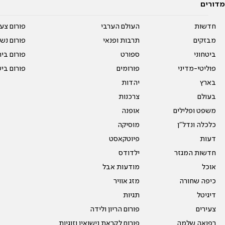
מדורים
חדשות
העולם הערבי
פורום צע
מבזקים
תרבות ופנאי
פורום נשו
ביטחוני
ספורט
פורום בי
פוליטי-מדיני
פורומים
פורום בי
בארץ
יהדות
בעולם
צרכנות
משפט ופלילים
אופנה
כלכלה ונדל"ן
מוסיקה
דעות
פיוטקאסט
חדשות המגזר
ילדודס
אוכל
מודעות אבל
כיפה שחורה
מזג אוויר
דיגיטל
תגיות
צעירים
פורום הריון ולידה
רפואה שלמה
פורום לקראת נישואין וזוגיות