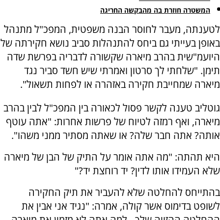
המשטרה חוזרת בה מהבקשה החריגה
לטענתה, מעבר לחוסר הבנה משפטית, המפכ"ל מתנהל
באופן בעייתי גם ביחס להתנהלות סביב נושא חקירתה של
היועמ"שית בהרב מיארה שקשורה לדבריה בפרשת שדה
תימן. "שלחתי לך סרטון ואמרתי שיש חשד סביר נגד
מיארה שמחייבת חקירה באזהרה או לפחות תשאול".
גוטליב טענה לקשר פסול לכאורה בין המפכ"ל לבין בהרב
מיארה, ואף רמזה לטיוח של פרשות אחרות: "אתה עוטף
אותה? אתה חבר שלה? או שאתה מסתיר ממני משהו".
היא תהתה: "מה אתה אומר על התיק של הבן של מיארה
שלא העמידו אותו לדין? יד רוחצת יד?"
בהתייחס להחלטה שלא להעביר את תיק החקירה
לשופט בדימוס אשר קולה, אמרה: "נגיד אני אבין את
ההחלטה ההזויה שלך - למה אתה לא מזמין את מיארה