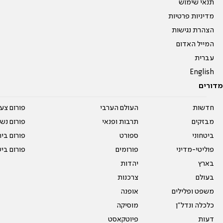
תנאי שימוש
מדיניות פרטיות
הצהרת נגישות
המייל האדום
עברית
English
מדורים
חדשות
העולם הערבי
פורום צע
מבזקים
תרבות ופנאי
פורום נשו
ביטחוני
ספורט
פורום בי
פוליטי-מדיני
פורומים
פורום בי
בארץ
יהדות
בעולם
צרכנות
משפט ופלילים
אופנה
כלכלה ונדל"ן
מוסיקה
דעות
פיוטקאסט