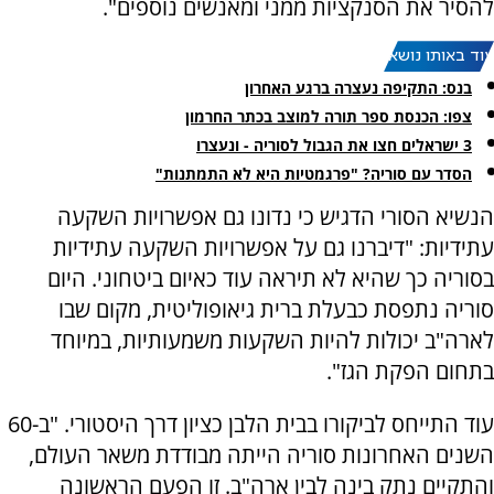
להסיר את הסנקציות ממני ומאנשים נוספים".
עוד באותו נושא:
בנס: התקיפה נעצרה ברגע האחרון
צפו: הכנסת ספר תורה למוצב בכתר החרמון
3 ישראלים חצו את הגבול לסוריה - ונעצרו
הסדר עם סוריה? "פרגמטיות היא לא התמתנות"
הנשיא הסורי הדגיש כי נדונו גם אפשרויות השקעה
עתידיות: "דיברנו גם על אפשרויות השקעה עתידיות
בסוריה כך שהיא לא תיראה עוד כאיום ביטחוני. היום
סוריה נתפסת כבעלת ברית גיאופוליטית, מקום שבו
לארה"ב יכולות להיות השקעות משמעותיות, במיוחד
בתחום הפקת הגז".
עוד התייחס לביקורו בבית הלבן כציון דרך היסטורי. "ב-60
השנים האחרונות סוריה הייתה מבודדת משאר העולם,
והתקיים נתק בינה לבין ארה"ב. זו הפעם הראשונה