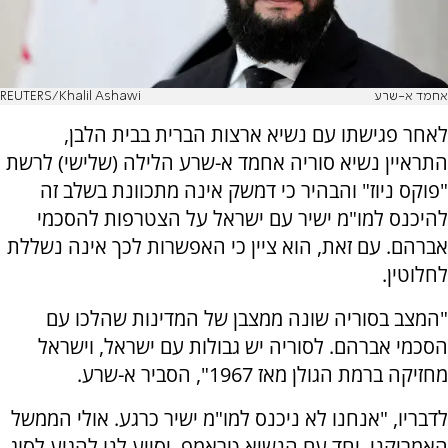
אחמד א-שרע
REUTERS/Khalil Ashawi
לאחר פגישתו עם נשיא ארצות הברית בבית הלבן,
התראיין נשיא סוריה אחמד א-שרע הלילה (שלישי) לרשת
"פוקס ניוז" והבהיר כי דמשק אינה מתכוונת בשלב זה
להיכנס למו"מ ישיר עם ישראל על הצטרפות להסכמי
אברהם. עם זאת, הוא ציין כי האפשרות לכך אינה נשללת
לחלוטין.
"המצב בסוריה שונה ממצבן של המדינות שהלכו עם
הסכמי אברהם. לסוריה יש גבולות עם ישראל, וישראל
מחזיקה ברמת הגולן מאז 1967", הסביר א-שרע.
לדבריו, "אנחנו לא ניכנס למו"מ ישיר כרגע. אולי הממשל
האמריקני, יחד עם הנשיא טראמפ, יסייע לנו להגיע לסוג