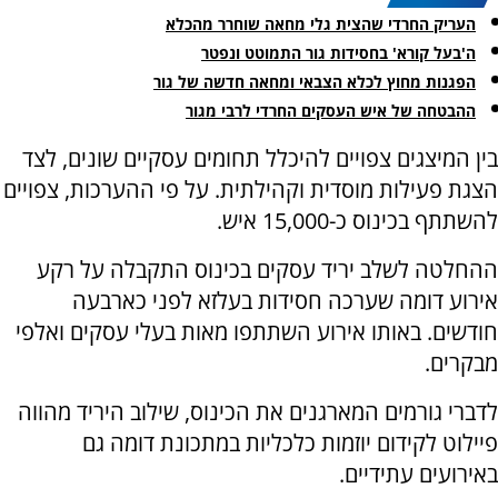
העריק החרדי שהצית גלי מחאה שוחרר מהכלא
ה'בעל קורא' בחסידות גור התמוטט ונפטר
הפגנות מחוץ לכלא הצבאי ומחאה חדשה של גור
ההבטחה של איש העסקים החרדי לרבי מגור
בין המיצגים צפויים להיכלל תחומים עסקיים שונים, לצד
הצגת פעילות מוסדית וקהילתית. על פי ההערכות, צפויים
להשתתף בכינוס כ-15,000 איש.
ההחלטה לשלב יריד עסקים בכינוס התקבלה על רקע
אירוע דומה שערכה חסידות בעלזא לפני כארבעה
חודשים. באותו אירוע השתתפו מאות בעלי עסקים ואלפי
מבקרים.
לדברי גורמים המארגנים את הכינוס, שילוב היריד מהווה
פיילוט לקידום יוזמות כלכליות במתכונת דומה גם
באירועים עתידיים.