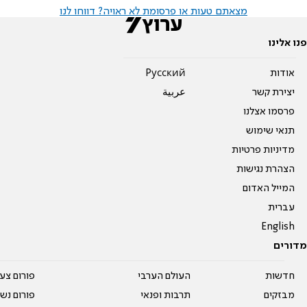
מצאתם טעות או פרסומת לא ראויה? דווחו לנו
פנו אלינו
אודות
Pусский
יצירת קשר
عربية
פרסמו אצלנו
תנאי שימוש
מדיניות פרטיות
הצהרת נגישות
המייל האדום
עברית
English
מדורים
חדשות
העולם הערבי
פורום צע
מבזקים
תרבות ופנאי
פורום נשו