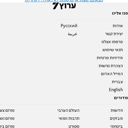
מצאתם טעות או פרסומת לא ראויה? דווחו לנו
פנו אלינו
אודות
Pусский
יצירת קשר
عربية
פרסמו אצלנו
תנאי שימוש
מדיניות פרטיות
הצהרת נגישות
המייל האדום
עברית
English
מדורים
חדשות
העולם הערבי
פורום צע
מבזקים
תרבות ופנאי
פורום נשו
ביטחוני
ספורט
פורום בי