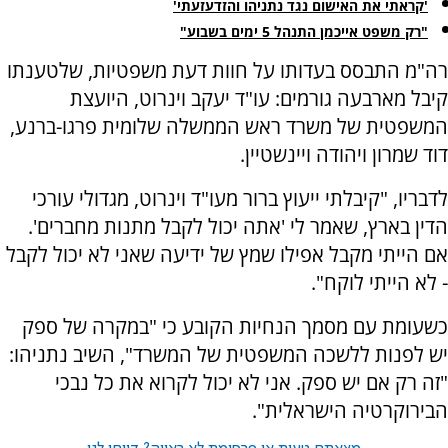
'קראתי את האישום נגד נתניהו והזדעזעתי'
"רק משפט אייכמן התנהל 5 ימים בשבוע"
רה"מ התבסס בעדותו על חוות דעת משפטיות, שלטענתו
קיבל מארבעה גורמים: עו"ד יעקב וינרוט, היועצת
המשפטית של משרד ראש הממשלה שלומית פרגו-ברנע,
דוד שמרון ויהודה ויינשטיין.
לדבריו, "קיבלתי ייעוץ ברור מעו"ד וינרוט, מגדולי עורכי
הדין בארץ, שאמר לי 'אתה יכול לקבל מתנות מחברים'.
אם הייתי מקבל אפילו שמץ של ידיעה שאני לא יכול לקבל
- לא הייתי לוקח".
כשעומת עם מסמך הנחיות הקובע כי "במקרה של ספק
יש לפנות ללשכה המשפטית של המשרד", השיב נתניהו:
"זה רק אם יש ספק. אני לא יכול לקרוא את כל נבכי
הבירוקרטיה הישראלית".