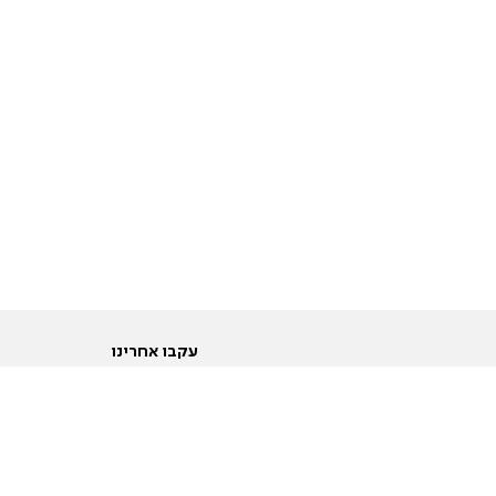
עקבו אחרינו
ות
טוויטר
ם הריון ולידה
פייסבוק
ום לקראת נישואין וזוגיות
אינסטגרם
ום צעירים מעל עשרים
יוטיוב