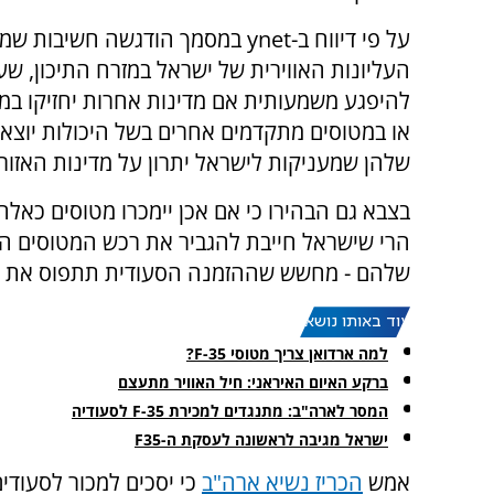
על פי דיווח ב-ynet במסמך הודגשה חשיבות 
העליונות האווירית של ישראל במזרח התיכון, שע
להיפגע משמעותית אם מדינות אחרות יחזיקו במ
או במטוסים מתקדמים אחרים בשל היכולות יוצאו
שלהן שמעניקות לישראל יתרון על מדינות האזור.
בצבא גם הבהירו כי אם אכן יימכרו מטוסים כאלה
הרי שישראל חייבת להגביר את רכש המטוסים ה
שלהם - מחשש שההזמנה הסעודית תתפוס את קוו
עוד באותו נושא:
למה ארדואן צריך מטוסי F-35?
ברקע האיום האיראני: חיל האוויר מתעצם
המסר לארה"ב: מתנגדים למכירת F-35 לסעודיה
ישראל מגיבה לראשונה לעסקת ה-F35
אמש
הכריז נשיא ארה"ב