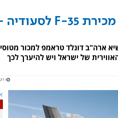
צה"ל לדרג המדיני: מכירת F-35 לסעודיה 
יא ארה"ב דונלד טראמפ למכור מטוסי
אווירית של ישראל ויש להיערך לכך
1 דקות
א