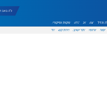
כ"ג באב תשפ"ו |
 ונדל"ן
דעות
אוכל
יהדות
הפקות וסיקורים
ספורט
פורומים
אתר ישיבה
יצירת קשר
עוד