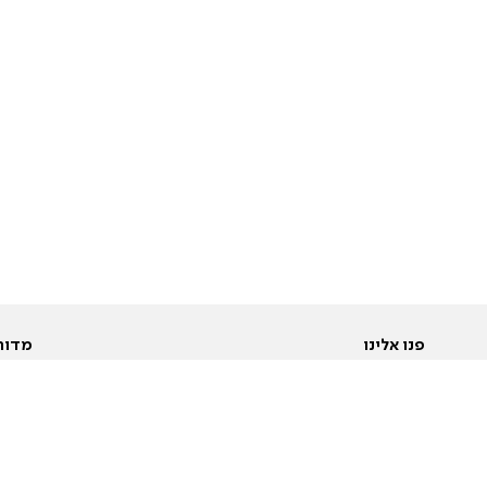
פנו אלינו
מדור
אודות
Pусский
חד
יצירת קשר
عربية
מב
פרסמו אצלנו
בי
תנאי שימוש
פו