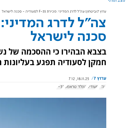
מצב תורני
ערוץ 7
ביטחון
צה"ל לדרג המדיני: מכירת F-35 לסעודיה - סכנה לישראל
סכנה לישראל
בצבא הבהירו כי ההסכמה של נש
חמקן לסעודיה תפגע בעליונות ה
ערוץ 7
18.11.25, 7:12
צה"ל
סעודיה
דונלד טראמפ
F-35