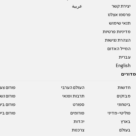
יצירת קשר
عربية
פרסמו אצלנו
תנאי שימוש
מדיניות פרטיות
הצהרת נגישות
המייל האדום
עברית
English
מדורים
חדשות
העולם הערבי
פורום צע
מבזקים
תרבות ופנאי
פורום נשו
ביטחוני
ספורט
פורום בי
פוליטי-מדיני
פורומים
פורום בי
בארץ
יהדות
בעולם
צרכנות