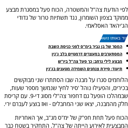
לפי הודעת צה"ל והמשטרה, הכוח פעל במסגרת מבצע
ממוקד בצפון השומרון, נגד תשתיות טרור של גדודי
הג'יהאד האסלאמי.
עוד באותו נושא:
המסר של בן גביר בימ"ס לפני כניסת השבת
המסתערבים במעצרים דרמטיים בלב ג'נין
מבצע לילי נרחב: כך פעל צה"ל ביו"ש
תיעוד: סיירת צנחנים השמידה מטענים בג'נין
הלוחמים סגרו על מבנה שבו הסתתרו שני מבוקשים
בכירים, והפעילו נוהל 'סיר לחץ' שנמשך מספר שעות,
שבמהלכו הופעל גם דחפור צה"לי מסוג די-9. עם קריסת
חלק מהמבנה, יצאו שני המחבלים - ואז בוצע לעברם ירי.
הכוח פעל תחת חפ"ק של ימ"ס מג"ב, אך האחריות
המבצעית לאירוע הייתה של צה"ל. התחקיר בשטח כבר