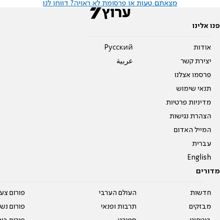
מצאתם טעות או פרסומת לא ראויה? דווחו לנו
פנו אלינו
אודות
Pусский
יצירת קשר
عربية
פרסמו אצלנו
תנאי שימוש
מדיניות פרטיות
הצהרת נגישות
המייל האדום
עברית
English
מדורים
חדשות
העולם הערבי
פורום צע
מבזקים
תרבות ופנאי
פורום נשו