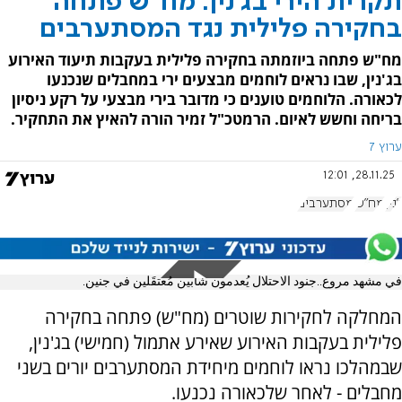
תקרית הירי בג'נין: מח"ש פתחה
בחקירה פלילית נגד המסתערבים
מח"ש פתחה ביוזמתה בחקירה פלילית בעקבות תיעוד האירוע
בג'נין, שבו נראים לוחמים מבצעים ירי במחבלים שנכנעו
לכאורה. הלוחמים טוענים כי מדובר בירי מבצעי על רקע ניסיון
בריחה וחשש לאיום. הרמטכ"ל זמיר הורה להאיץ את התחקיר.
ערוץ 7
28.11.25, 12:01
ג'נין
מח"ש
מסתערבים
في مشهد مروع..جنود الاحتلال يُعدمون شابين مُعتقَلين في جنين.
המחלקה לחקירות שוטרים (מח"ש) פתחה בחקירה
פלילית בעקבות האירוע שאירע אתמול (חמישי) בג'נין,
שבמהלכו נראו לוחמים מיחידת המסתערבים יורים בשני
מחבלים - לאחר שלכאורה נכנעו.