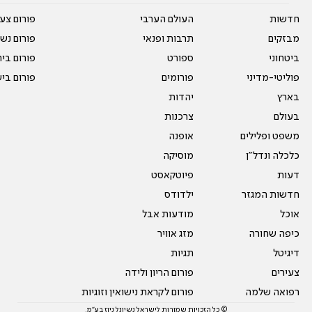
חדשות
העולם הערבי
פורום צע
מבזקים
תרבות ופנאי
פורום נשו
ביטחוני
ספורט
פורום בי
פוליטי-מדיני
פורומים
פורום בי
בארץ
יהדות
בעולם
צרכנות
משפט ופלילים
אופנה
כלכלה ונדל"ן
מוסיקה
דעות
פיוטקאסט
חדשות המגזר
ילדודס
אוכל
מודעות אבל
כיפה שחורה
מזג אוויר
דיגיטל
תגיות
צעירים
פורום הריון ולידה
רפואה שלמה
פורום לקראת נישואין וזוגיות
© כל הזכויות שמורות לישראל נשיונל ניוז בע"מ.