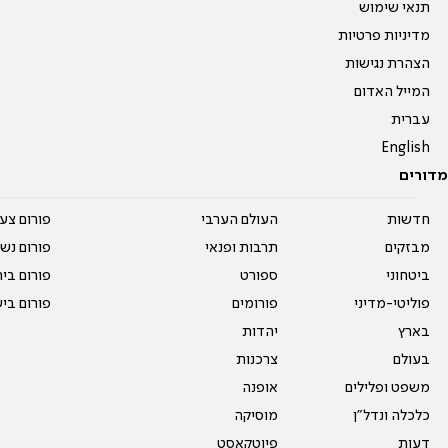
תנאי שימוש
מדיניות פרטיות
הצהרת נגישות
המייל האדום
עברית
English
מדורים
חדשות
העולם הערבי
פורום צע
מבזקים
תרבות ופנאי
פורום נשו
ביטחוני
ספורט
פורום בי
פוליטי-מדיני
פורומים
פורום בי
בארץ
יהדות
בעולם
צרכנות
משפט ופלילים
אופנה
כלכלה ונדל"ן
מוסיקה
דעות
פיוטקאסט