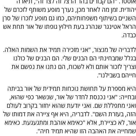
אוסטר. "הם קבורים בהר הרצל זה לצד זה", תיארה
יהודית. זמן מה לאחר מכן, נערך מופע משותף לזכרם של
השניים בשיתוף משפחותיהם, כמו גם מופע לזכרו של סרן
הראל אטינגר שנהרג בעת חילוץ גופתו של אור תחת אש
כבדה.
לדבריה של מנצור, "אני מזכירה תמיד את השמות האלה.
בגלל שמבחינתי הם הבנים שלי. הם הבנים של כולנו
וצריך לזכור אותם ולא לשכוח, הם נתנו את נפשם את
חייהם בשבילנו".
היא מספרת על תחושת נוכחות תמידית של אור בביתה
ובחייה: "אני נכנסת לחדר של אור, שנשאר כפי שהוא,
ואני מתפללת שם. ואני יודעת שהוא יחזור בקרוב לעולם
הזה, בעזרת השם". לדבריה, היא אף ציירה את דמותו של
אור, לא כציירת, אלא "כאימא אוהבת ומתגעגעת. כאימא
שמחייה את האהבה הזו שהיא תמיד חיה".