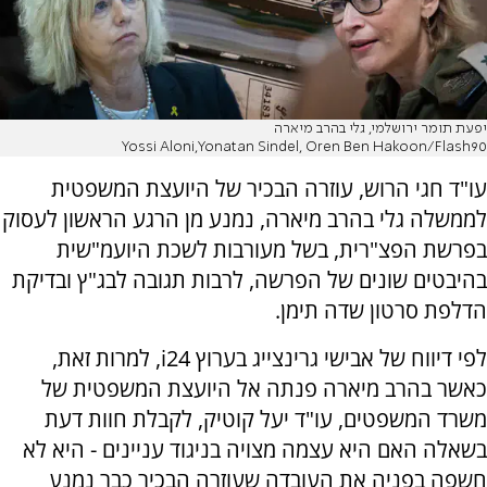
יפעת תומר ירושלמי, גלי בהרב מיארה
Yossi Aloni,Yonatan Sindel, Oren Ben Hakoon/Flash90
עו"ד חגי הרוש, עוזרה הבכיר של היועצת המשפטית
לממשלה גלי בהרב מיארה, נמנע מן הרגע הראשון לעסוק
בפרשת הפצ"רית, בשל מעורבות לשכת היועמ"שית
בהיבטים שונים של הפרשה, לרבות תגובה לבג"ץ ובדיקת
הדלפת סרטון שדה תימן.
לפי דיווח של אבישי גרינצייג בערוץ i24, למרות זאת,
כאשר בהרב מיארה פנתה אל היועצת המשפטית של
משרד המשפטים, עו"ד יעל קוטיק, לקבלת חוות דעת
בשאלה האם היא עצמה מצויה בניגוד עניינים - היא לא
חשפה בפניה את העובדה שעוזרה הבכיר כבר נמנע