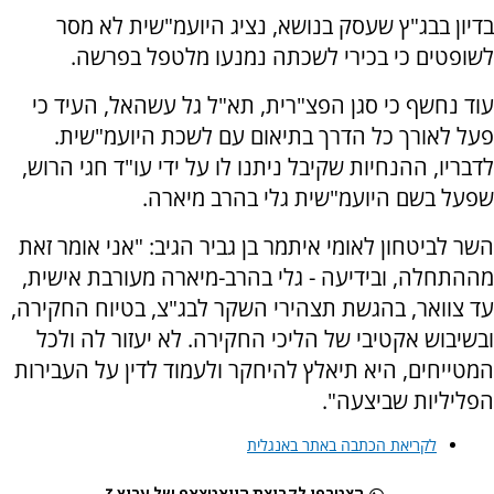
בדיון בבג"ץ שעסק בנושא, נציג היועמ"שית לא מסר
לשופטים כי בכירי לשכתה נמנעו מלטפל בפרשה.
עוד נחשף כי סגן הפצ"רית, תא"ל גל עשהאל, העיד כי
פעל לאורך כל הדרך בתיאום עם לשכת היועמ"שית.
לדבריו, ההנחיות שקיבל ניתנו לו על ידי עו"ד חגי הרוש,
שפעל בשם היועמ"שית גלי בהרב מיארה.
השר לביטחון לאומי איתמר בן גביר הגיב: "אני אומר זאת
מההתחלה, ובידיעה - גלי בהרב-מיארה מעורבת אישית,
עד צוואר, בהגשת תצהירי השקר לבג"צ, בטיוח החקירה,
ובשיבוש אקטיבי של הליכי החקירה. לא יעזור לה ולכל
המטייחים, היא תיאלץ להיחקר ולעמוד לדין על העבירות
הפליליות שביצעה".
לקריאת הכתבה באתר באנגלית