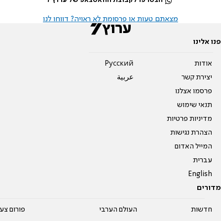
הצטרפו לקבוצת הוואטצאפ של ערוץ 7
מצאתם טעות או פרסומת לא ראויה? דווחו לנו
פנו אלינו
אודות
Pусский
יצירת קשר
عربية
פרסמו אצלנו
תנאי שימוש
מדיניות פרטיות
הצהרת נגישות
המייל האדום
עברית
English
מדורים
חדשות
העולם הערבי
פורום צע