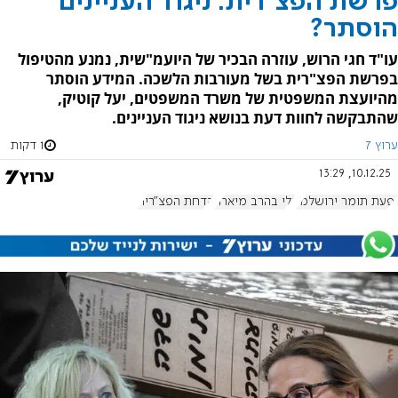
פרשת הפצ"רית: ניגוד העניינים
הוסתר?
עו"ד חגי הרוש, עוזרה הבכיר של היועמ"שית, נמנע מהטיפול
בפרשת הפצ"רית בשל מעורבות הלשכה. המידע הוסתר
מהיועצת המשפטית של משרד המשפטים, יעל קוטיק,
שהתבקשה לחוות דעת בנושא ניגוד העניינים.
ערוץ 7
1 דקות
10.12.25, 13:29
יפעת תומר ירושלמי
גלי בהרב מיארה
הדחת הפצ"רית