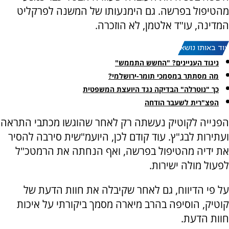
מהטיפול בפרשה. גם הימנעותו של המשנה לפרקליט
המדינה, עו"ד אלטמן, לא הוזכרה.
עוד באותו נושא:
ניגוד העניינים? "החשש התממש"
מה מסתתר במסמכי תומר-ירושלמי?
כך "נוטרלה" הבדיקה נגד היועצת המשפטית
הפצ"רית לשעבר הודחה
הפנייה לקוטיק נעשתה רק לאחר שהוגשו מכתבי התראה
ועתירות לבג"ץ. עוד קודם לכן, היועמ"שית סירבה להסיר
את ידיה מהטיפול בפרשה, ואף הנחתה את הרמטכ"ל
לפעול מולה ישירות.
על פי הדיווח, גם לאחר שקיבלה את חוות הדעת של
קוטיק, הוסיפה בהרב מיארה מסמך ביקורתי על איכות
חוות הדעת.