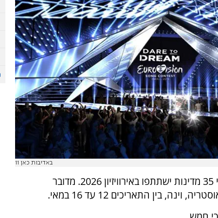
באדיבות כאן 11
איגוד השידור האירופי (EBU) אישר היום (שני) כי 35 מדינות ישתתפו באירוויזיון 2026. מדובר
י חמש