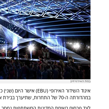
במת האירוויזיון
במהדורתה ה-70 של התחרות, שתיערך בבירת אוסטריה, וינה, בין התאריכים 12 עד 16 במאי.
לצד פרסום רשימת המדינות המשתתפות נמסר כ