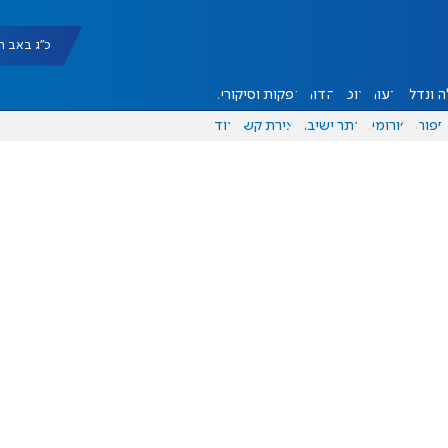
כ"ג באב תשפ"ו |
 ונדל"ן
דעות
אוכל
יהדות
הפקות וסיקורים
ספורט
פורומים
אתר ישיבה
יצירת קשר
עוד