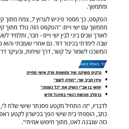
ומתמשך.
הטקסט, כך מספר פיניש לערוץ 7, 
מתמשך עם ישי וייס: "הטקסט הזה נולד מתוך 
לאורך שנים ביני לבין ישי וייס - חבר, ותלמיד ל
שבה לימדתי בכינור דוד. גם אחרי שעזבתי והוא סי
המשכנו לשמור על קשר, דרך שיחות, ובעיקר דרך 
עוד באותו נושא:
נרקיס משיקה שיר וחושפת פרק אישי מחייה
עידן חביב שר: "מודה לשם"
יוחאי בן אב"י השיק את "כל נשמה"
ברסלב פוגשת רגאיי בסינגל חדש
לדבריו, "זה התחיל מקטע פסנתר שישי שלח לי, 
כתב, הוספתי בית שישי הפך בכישרון לקטע ראפ 
כזה שנבנה לאט, מתוך חיפוש אמיתי".