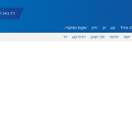
כ"ג באב תשפ"ו |
 ונדל"ן
דעות
אוכל
יהדות
הפקות וסיקורים
ספורט
פורומים
אתר ישיבה
יצירת קשר
עוד