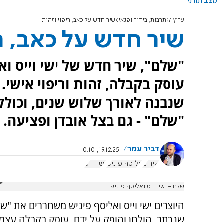
מצב תורני
ערוץ 7
תרבות, בידור ופנאי
שיר חדש על כאב, ריפוי וזהות
שיר חדש על כאב, רי
"שלם", שיר חדש של ישי וייס וא
עוסק בקבלה, זהות וריפוי אישי
שנבנה לאורך שלוש שנים, וכול
"שלם" - גם בצל אובדן ופציעה.
דביר עמר
19.12.25, 0:10
שירים
אליסף פיניש
ישי וייס
שלם - ישי וייס ואליסף פיניש
היוצרים ישי וייס ואליסף פיניש משחררים את "ש
שנכתב, הולחן והופק על ידם, עוסק בקבלה עצמית,