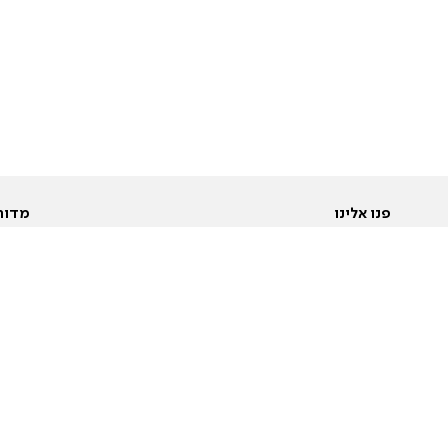
פנו אלינו
מדור
אודות
Pусский
חד
יצירת קשר
عربية
מב
פרסמו אצלנו
בי
תנאי שימוש
פו
מדיניות פרטיות
בא
הצהרת נגישות
בע
המייל האדום
מש