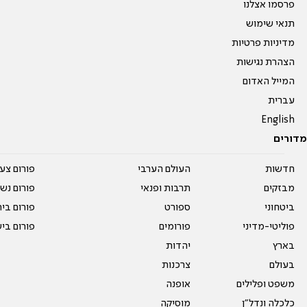
פרסמו אצלנו
תנאי שימוש
מדיניות פרטיות
הצהרת נגישות
המייל האדום
עברית
English
מדורים
חדשות
העולם הערבי
פורום צע
מבזקים
תרבות ופנאי
פורום נשו
ביטחוני
ספורט
פורום בי
פוליטי-מדיני
פורומים
פורום בי
בארץ
יהדות
בעולם
צרכנות
משפט ופלילים
אופנה
כלכלה ונדל"ן
מוסיקה