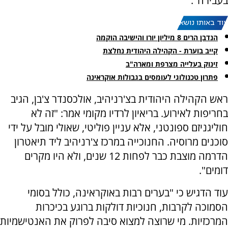
בעבירה".
עוד באותו נושא:
הנדבן הרים 8 מיליון יורו והישיבה הוקמה
קייב בוערת - הקהילה היהודית נחלצת
זינוק בעלייה מצרפת ומארה"ב
פתרון טכנולוגי לעומסים בגבולות אוקראינה
ראש הקהילה היהודית בצ'רניהיב, אולכסנדר צ'בן, הגיב
בחריפות לאירוע. בריאיון לרדיו מקומי אמר: "זה לא
חוליגניזם ספונטני, אלא עניין פוליטי, שאולי מובל על ידי
סוכנים מרוסיה. החנוכייה במרכז צ'רניהיב ליד תיאטרון
הדרמה מוצבת כבר לפחות 12 שנים, ולא היו מקרים
דומים".
עוד הדגיש כי "בערים רבות באוקראינה, כולל בסומי
הסמוכה לקרבות, חנוכיות דולקות ברוגע בכיכרות
המרכזיות. מי שרוצה למצוא סיבה לפרוק את האנטישמיות