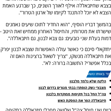
בצבא שחיזבאללה אילף לאורך השנים, כך שברגע האמת
הצבא לא יוכל להתנגד לקיומו של ארגון הטרור".
בהמשך דבריו הוסיף, "הוא החדיר לתוכו שיעים נאמנים
שישרתו את מטרותיו, והחיסול האחרון ממחיש זאת היטב -
דמות בעלת שני כובעים: גם צבא לבנון, גם חיזבאללה".
יחזקאלי סיכם כי כאשר עולה האפשרות שצבא לבנון יפרק
את חיזבאללה מנשקו, "צריך לשאול ברצינות האם זה
בכלל אפשרי? התשובה ברורה: לא".
עוד באותו נושא:
הלקח שלא נלמד מלבנון
מצבורי נשק הוסתרו בבתי מגורים בדרום לבנון
צה"ל החל בגל תקיפות ממוקדות בלבנון
חיזבאללה הפר את הפסקת האש
ביום שני חיסל צה"ל שלושה מחבלי חיזבאללה בתקיפה