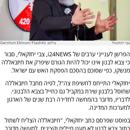
צבי יחזקאלי
צילום: Gershon Elinson/Flash90
הפרשן לענייני ערבים של i24NEWS, צבי יחזקאלי, סבור
כי צבא לבנון אינו יכול להיות הגורם שיפרק את חיזבאללה
מנשקו, כפי שסוכם בהסכם הפסקת האש עם ישראל.
יחזקאלי התייחס לחשיפת צה"ל, לפיה מחבל חיזבאללה
שחוסל בלבנון שירת במקביל גם כחייל בצבא הלבנוני.
לדבריו, מדובר בהמחשה לחדירה רבת שנים של הארגון
למערכות המדינה.
בפוסט שפרסם כתב יחזקאלי, "חיזבאללה הצליח לשתול
בתוך צבא לבנון לא מעט חיילים וקצינים. למעשה מדובר