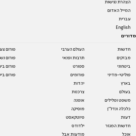
הצהרת נגישות
המייל האדום
עברית
English
מדורים
חדשות
העולם הערבי
פורום צע
מבזקים
תרבות ופנאי
פורום נשו
ביטחוני
ספורט
פורום בי
פוליטי-מדיני
פורומים
פורום בי
בארץ
יהדות
בעולם
צרכנות
משפט ופלילים
אופנה
כלכלה ונדל"ן
מוסיקה
דעות
פיוטקאסט
חדשות המגזר
ילדודס
אוכל
מודעות אבל